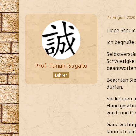
25. August 2020
Liebe Schüle
ich begrüße 
Selbstverstä
Schwierigkei
Prof. Tanuki Sugaku
beantworten
Lehrer
Beachten Sie
dürfen.
Sie können m
Hand geschri
von 0 und O 
Ganz wichtig
kann ich lei