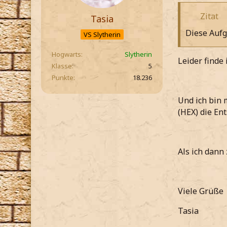
Zitat
Tasia
Diese Aufg
VS Slytherin
Hogwarts
Slytherin
Leider finde 
Klasse
5
Punkte
18.236
Und ich bin 
(HEX) die En
Als ich dann 
Viele Grüße
Tasia