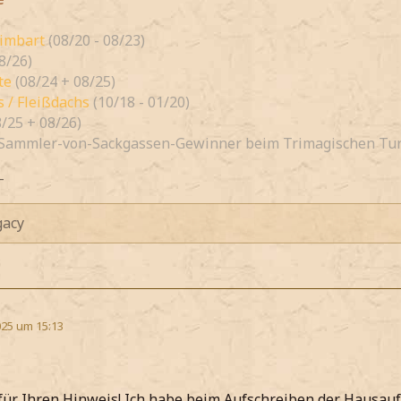
rimbart
(08/20 - 08/23)
8/26)
te
(08/24 + 08/25)
 / Fleißdachs
(10/18 - 01/20)
8/25 + 08/26)
Sammler-von-Sackgassen-Gewinner beim Trimagischen Tur
-
acy
25 um 15:13
für Ihren Hinweis! Ich habe beim Aufschreiben der Hausau