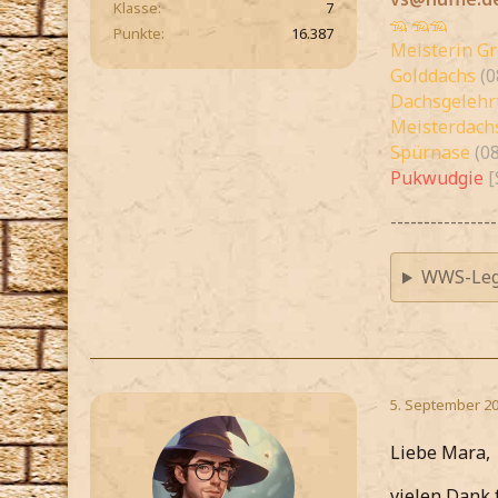
Klasse
7
🦡 🦡🦡
Punkte
16.387
Meisterin G
Golddachs
(0
Dachsgelehr
Meisterdachs
Spürnase
(0
Pukwudgie
[
----------------
WWS-Leg
5. September 20
Liebe Mara,
vielen Dank 