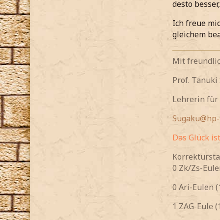
desto besser
Ich freue mi
gleichem be
Mit freundl
Prof. Tanuki
Lehrerin für
Sugaku@hp-f
Das Glück is
Korrektursta
0 Zk/Zs-Eule
0 Ari-Eulen (
1 ZAG-Eule (