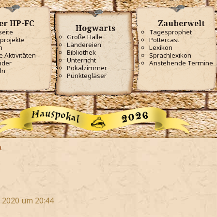
er HP-FC
Zauberwelt
Hogwarts
seite
Tagesprophet
Große Halle
projekte
Pottercast
Ländereien
m
Lexikon
Bibliothek
e Aktivitäten
Sprachlexikon
Unterricht
nder
Anstehende Termine
Pokalzimmer
ln
Punktegläser
t
t 2020 um 20:44