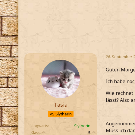
26. September 
Guten Morge
Ich habe noc
Wie rechnet 
lässt? Also
Tasia
VS Slytherin
Angenommen ic
Hogwarts
Slytherin
Muss ich dan
Klasse
5