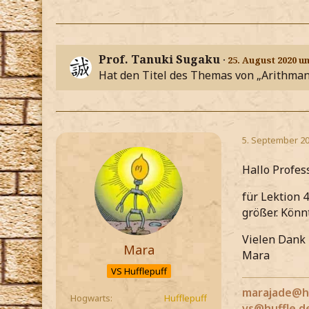
Prof. Tanuki Sugaku
25. August 2020 u
Hat den Titel des Themas von „Arithmant
5. September 20
Hallo Profes
für Lektion 
größer. Könn
Vielen Dank
Mara
Mara
VS Hufflepuff
marajade@h
Hogwarts
Hufflepuff
vs@huffle.d