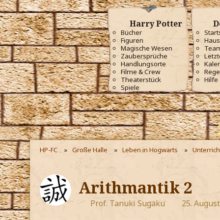
Harry Potter
D
Bücher
Start
Figuren
Haus
Magische Wesen
Tea
Zaubersprüche
Letzt
Handlungsorte
Kale
Filme & Crew
Rege
Theaterstück
Hilfe
Spiele
HP-FC
Große Halle
Leben in Hogwarts
Unterrich
Arithmantik 2
Prof. Tanuki Sugaku
25. Augus