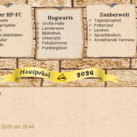
er HP-FC
Zauberwelt
Hogwarts
seite
Tagesprophet
Große Halle
projekte
Pottercast
Ländereien
m
Lexikon
Bibliothek
e Aktivitäten
Sprachlexikon
Unterricht
nder
Anstehende Termine
Pokalzimmer
ln
Punktegläser
t
t 2020 um 20:44