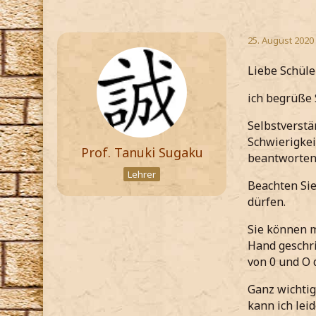
25. August 2020
Liebe Schüle
ich begrüße 
Selbstverstä
Schwierigkei
Prof. Tanuki Sugaku
beantworten
Lehrer
Beachten Sie
dürfen.
Sie können m
Hand geschri
von 0 und O 
Ganz wichtig
kann ich lei