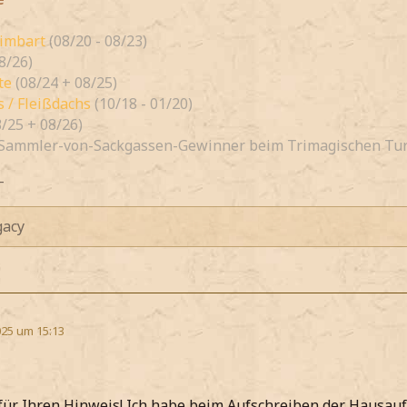
rimbart
(08/20 - 08/23)
8/26)
te
(08/24 + 08/25)
 / Fleißdachs
(10/18 - 01/20)
8/25 + 08/26)
Sammler-von-Sackgassen-Gewinner beim Trimagischen Tur
-
acy
25 um 15:13
für Ihren Hinweis! Ich habe beim Aufschreiben der Hausau