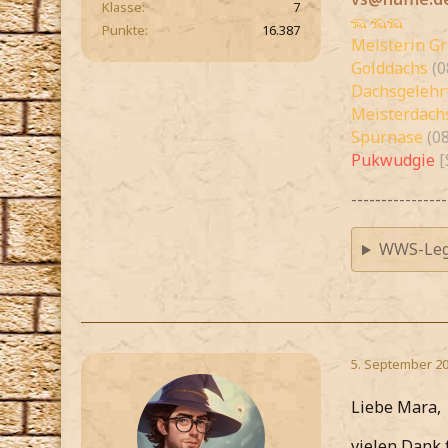
Klasse
7
🦡 🦡🦡
Punkte
16.387
Meisterin G
Golddachs
(0
Dachsgelehr
Meisterdachs
Spürnase
(0
Pukwudgie
[
----------------
WWS-Leg
5. September 20
Liebe Mara,
vielen Dank 