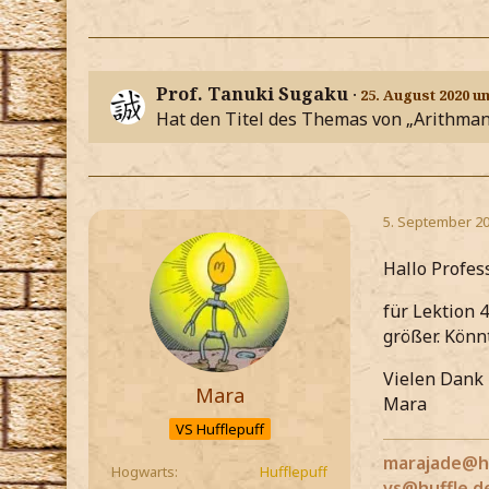
Prof. Tanuki Sugaku
25. August 2020 u
Hat den Titel des Themas von „Arithmant
5. September 20
Hallo Profes
für Lektion 
größer. Könn
Vielen Dank
Mara
Mara
VS Hufflepuff
marajade@h
Hogwarts
Hufflepuff
vs@huffle.d