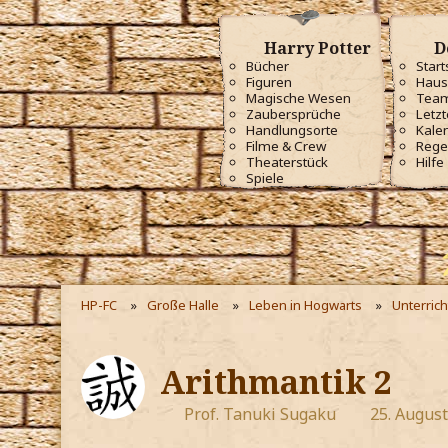
Harry Potter
D
Bücher
Start
Figuren
Haus
Magische Wesen
Tea
Zaubersprüche
Letzt
Handlungsorte
Kale
Filme & Crew
Rege
Theaterstück
Hilfe
Spiele
HP-FC
Große Halle
Leben in Hogwarts
Unterrich
Arithmantik 2
Prof. Tanuki Sugaku
25. Augus