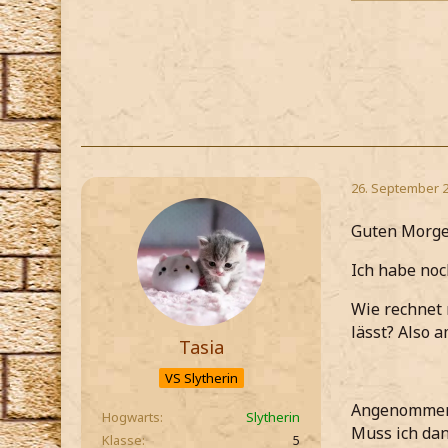
26. September 
Guten Morge
Ich habe noc
Wie rechnet 
lässt? Also
Tasia
VS Slytherin
Angenommen ic
Hogwarts
Slytherin
Muss ich dan
Klasse
5