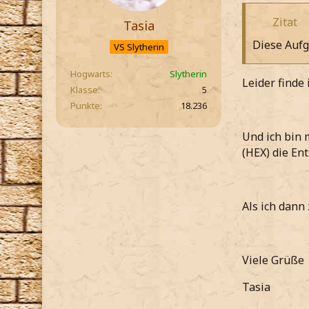
Zitat
Tasia
Diese Aufg
VS Slytherin
Hogwarts
Slytherin
Leider finde 
Klasse
5
Punkte
18.236
Und ich bin 
(HEX) die En
Als ich dann 
Viele Grüße
Tasia