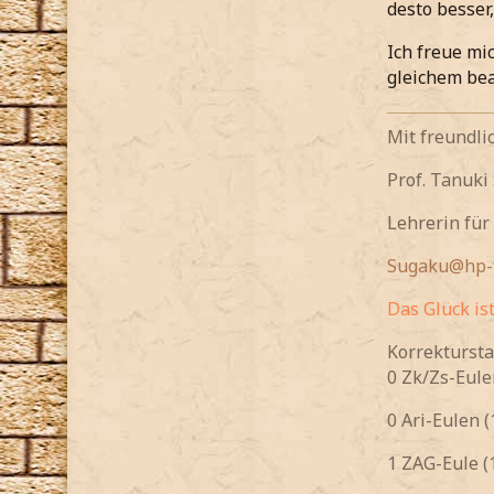
desto besser
Ich freue mi
gleichem be
Mit freundl
Prof. Tanuki
Lehrerin für
Sugaku@hp-f
Das Glück is
Korrektursta
0 Zk/Zs-Eule
0 Ari-Eulen (
1 ZAG-Eule (