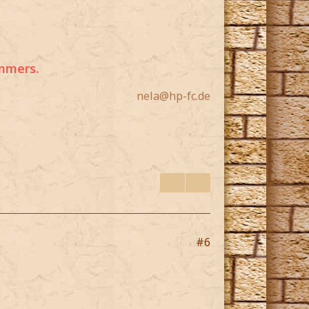
mmers.
nela@hp-fc.de
#6