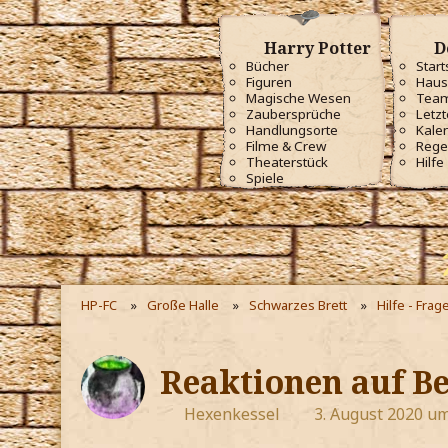
Harry Potter
D
Bücher
Start
Figuren
Haus
Magische Wesen
Tea
Zaubersprüche
Letzt
Handlungsorte
Kale
Filme & Crew
Rege
Theaterstück
Hilfe
Spiele
HP-FC
Große Halle
Schwarzes Brett
Hilfe - Frag
Reaktionen auf Be
Hexenkessel
3. August 2020 um