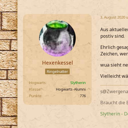
3. August 2020 
Aus aktuelle
postiv sind.
Ehrlich gesa
Zeichen, wen
Hexenkessel
wua sieht ne
Ringelnatter
Vielleicht wä
Hogwarts
Slytherin
Klasse
Hogwarts-Alumni
s@Zwergenau
Punkte
776
Braucht die
Slytherin - 