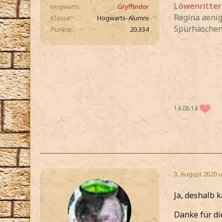
Löwenritter
Hogwarts
Gryffindor
Regina aen
Klasse
Hogwarts-Alumni
Spürhäsche
Punkte
20.334
14.08.14
3. August 2020 
Ja, deshalb 
Danke für di