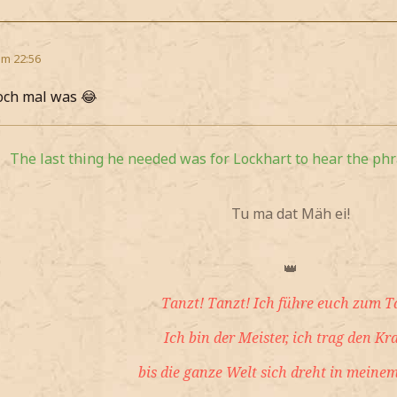
um 22:56
och mal was 😂
The last thing he needed was for Lockhart to hear the phra
Tu ma dat Mäh ei!
👑
Tanzt! Tanzt! Ich führe euch zum T
Ich bin der Meister, ich trag den Kr
bis die ganze Welt sich dreht in meinem