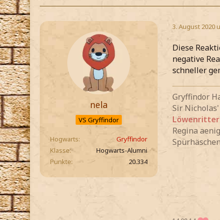
3. August 2020 
Diese Reakti
negative Rea
schneller gem
Gryffindor H
nela
Sir Nicholas'
Löwenritter
VS Gryffindor
Regina aen
Hogwarts
Gryffindor
Spürhäsche
Klasse
Hogwarts-Alumni
Punkte
20.334