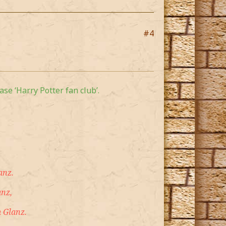
#4
se ‘Harry Potter fan club’.
anz.
anz,
 Glanz.