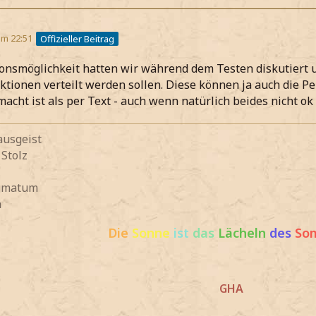
um 22:51
Offizieller Beitrag
onsmöglichkeit hatten wir während dem Testen diskutiert 
ktionen verteilt werden sollen. Diese können ja auch die P
acht ist als per Text - auch wenn natürlich beides nicht ok i
ausgeist
 Stolz
igmatum
n
Die
Sonne
ist
das
Lächeln
des
So
GHA