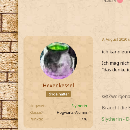
14.08.14
3. August 2020 
ich kann eur
Ich mag nich
"das denke i
Hexenkessel
Ringelnatter
s@Zwergenau
Hogwarts
Slytherin
Braucht die
Klasse
Hogwarts-Alumni
Slytherin - 
Punkte
776