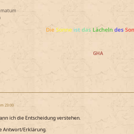
igmatum
n
Die
Sonne
ist
das
Lächeln
des
So
GHA
um 23:00
kann ich die Entscheidung verstehen.
e Antwort/Erklärung.