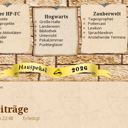
er HP-FC
Zauberwelt
Hogwarts
seite
Tagesprophet
Große Halle
projekte
Pottercast
Ländereien
m
Lexikon
Bibliothek
e Aktivitäten
Sprachlexikon
Unterricht
nder
Anstehende Termine
Pokalzimmer
ln
Punktegläser
en
iträge
 22:48
Erledigt