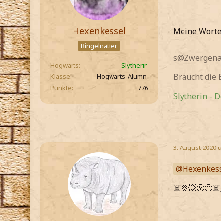
Hexenkessel
Meine Worte 
Ringelnatter
s@Zwergenau
Hogwarts
Slytherin
Braucht die
Klasse
Hogwarts-Alumni
Punkte
776
Slytherin - 
3. August 2020 
Hexenkes
☠️💢💥🤬😠☠️