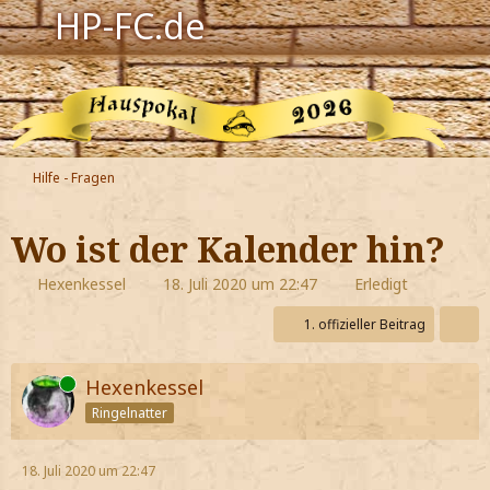
HP-FC.de
Navigation
Harry Potter
Der HP-FC
Hilfe - Fragen
Hogwarts
Wo ist der Kalender hin?
Zauberwelt
Hexenkessel
18. Juli 2020 um 22:47
Erledigt
Willkommen
1. offizieller Beitrag
Online
Hexenkessel
Jetzt Fanclub-Mitglied werden!
Ringelnatter
18. Juli 2020 um 22:47