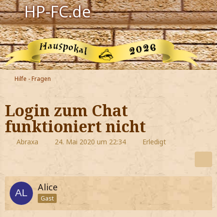
HP-FC.de
Navigation
Harry Potter
Der HP-FC
Hilfe - Fragen
Hogwarts
Login zum Chat
Zauberwelt
funktioniert nicht
Willkommen
Abraxa
24. Mai 2020 um 22:34
Erledigt
Jetzt Fanclub-Mitglied werden!
Alice
Gast