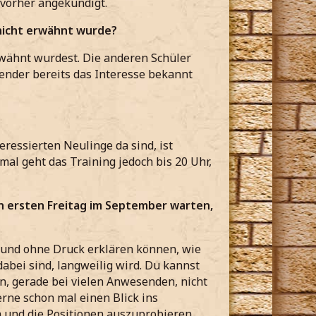
 vorher angekündigt.
nicht erwähnt wurde?
rwähnt wurdest. Die anderen Schüler
ender bereits das Interesse bekannt
ressierten Neulinge da sind, ist
al geht das Training jedoch bis 20 Uhr,
n ersten Freitag im September warten,
e und ohne Druck erklären können, wie
dabei sind, langweilig wird. Du kannst
n, gerade bei vielen Anwesenden, nicht
rne schon mal einen Blick ins
 und die Positionen auszuprobieren