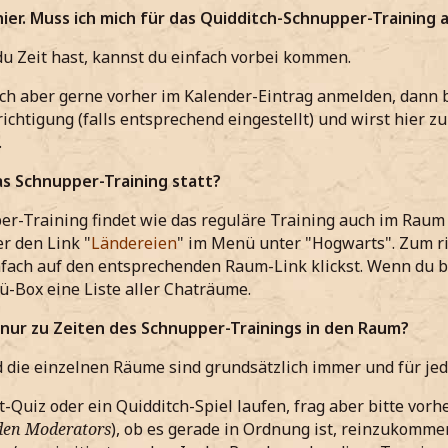
hier. Muss ich mich für das Quidditch-Schnupper-Training
u Zeit hast, kannst du einfach vorbei kommen.
ich aber gerne vorher im Kalender-Eintrag anmelden, dann
ichtigung (falls entsprechend eingestellt) und wirst hier 
.
as Schnupper-Training statt?
r-Training findet wie das reguläre Training auch im Raum 
er den Link "
Ländereien
" im Menü unter "Hogwarts". Zum r
fach auf den entsprechenden Raum-Link klickst. Wenn du ber
-Box eine Liste aller Chaträume.
ur zu Zeiten des Schnupper-Trainings in den Raum?
 die einzelnen Räume sind grundsätzlich immer und für jed
t-Quiz oder ein Quidditch-Spiel laufen, frag aber bitte vorh
den Moderators
), ob es gerade in Ordnung ist, reinzukommen