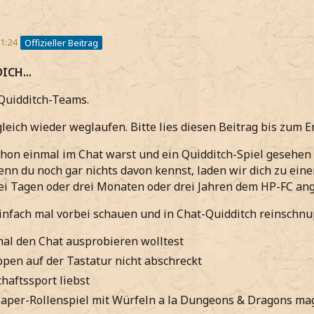
1:24
Offizieller Beitrag
ICH...
e Quidditch-Teams.
gleich wieder weglaufen. Bitte lies diesen Beitrag bis zum E
chon einmal im Chat warst und ein Quidditch-Spiel gesehen ha
nn du noch gar nichts davon kennst, laden wir dich zu eine
rei Tagen oder drei Monaten oder drei Jahren dem HP-FC ang
einfach mal vorbei schauen und in Chat-Quidditch reinschn
al den Chat ausprobieren wolltest
ppen auf der Tastatur nicht abschreckt
aftssport liebst
aper-Rollenspiel mit Würfeln a la Dungeons & Dragons ma