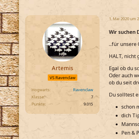
1. Mai 2020 um 2
Wir suchen D
...für unser
HALT, nicht 
Artemis
Egal ob du s
Oder auch we
VS Ravenclaw
ob du seit d
Hogwarts
Ravenclaw
Du solltest 
Klasse
7
Punkte
9.015
schon m
dich Ti
Mannsch
Pen & P