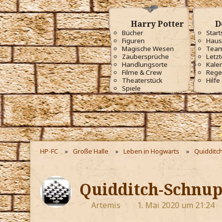
Harry Potter
D
Bücher
Start
Figuren
Haus
Magische Wesen
Tea
Zaubersprüche
Letzt
Handlungsorte
Kale
Filme & Crew
Rege
Theaterstück
Hilfe
Spiele
HP-FC
Große Halle
Leben in Hogwarts
Quidditc
Quidditch-Schnup
Artemis
1. Mai 2020 um 21:24