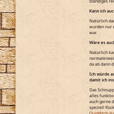
ständiges re
Kann ich au
Natürlich da
wurden nur e
war.
Wäre es auc
Natürlich ka
normalerweis
da ab dann d
Ich würde a
damit ich in
Das Schnuppe
alles funkti
auch gerne d
speziell Rüc
Quidditch-Ha