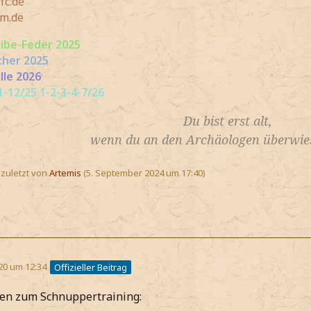
fc.de
m.de
eibe-Feder 2025
cher 2025
lle 2026
-12/25 1-2-3-4-7/26
Du bist erst alt,
wenn du an den Archäologen überwies
, zuletzt von
Artemis
(
5. September 2024 um 17:40
)
20 um 12:34
Offizieller Beitrag
gen zum Schnuppertraining: