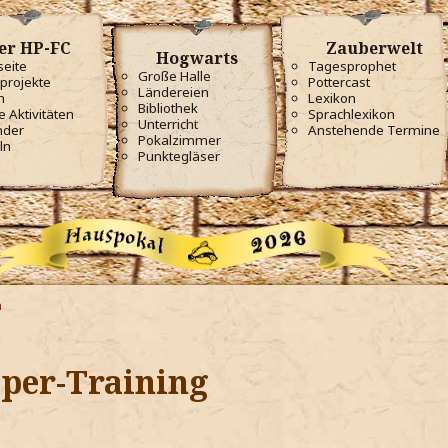
er HP-FC
Zauberwelt
Hogwarts
seite
Tagesprophet
Große Halle
projekte
Pottercast
Ländereien
m
Lexikon
Bibliothek
e Aktivitäten
Sprachlexikon
Unterricht
nder
Anstehende Termine
Pokalzimmer
ln
Punktegläser
h
per-Training