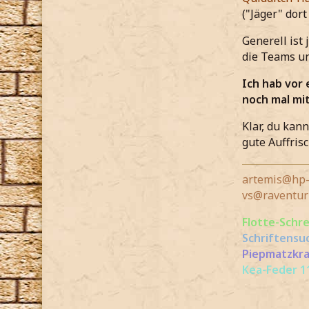
("Jäger" dort
Generell ist
die Teams u
Ich hab vor
noch mal m
Klar, du kan
gute Auffris
artemis@hp-
vs@raventur
Flotte-Schr
Schriftensu
Piepmatzkra
Kea-Feder 11