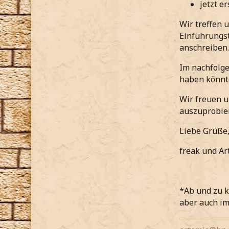
jetzt e
Wir treffen u
Einführungst
anschreiben.
Im nachfolge
haben könnt
Wir freuen u
auszuprobie
Liebe Grüße
freak und Art
*Ab und zu 
aber auch i