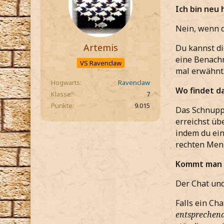
Ich bin neu 
Nein, wenn d
Artemis
Du kannst d
eine Benachr
VS Ravenclaw
mal erwähnt
Hogwarts
Ravenclaw
Wo findet d
Klasse
7
Punkte
9.015
Das Schnuppe
erreichst üb
indem du ein
rechten Menü
Kommt man n
Der Chat und
Falls ein Cha
entsprechen