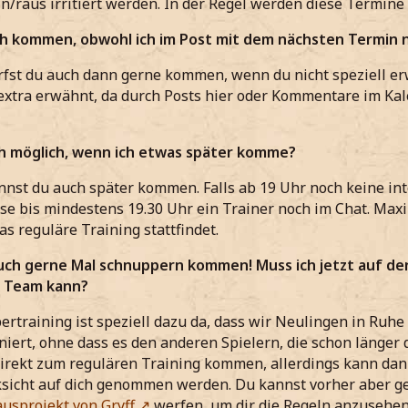
in/raus irritiert werden. In der Regel werden diese Termine
ch kommen, obwohl ich im Post mit dem nächsten Termin 
rfst du auch dann gerne kommen, wenn du nicht speziell e
xtra erwähnt, da durch Posts hier oder Kommentare im Kal
h möglich, wenn ich etwas später komme?
nnst du auch später kommen. Falls ab 19 Uhr noch keine inte
e bis mindestens 19.30 Uhr ein Trainer noch im Chat. Maxim
as reguläre Training stattfindet.
uch gerne Mal schnuppern kommen! Muss ich jetzt auf de
s Team kann?
rtraining ist speziell dazu da, dass wir Neulingen in Ruh
oniert, ohne dass es den anderen Spielern, die schon länger 
irekt zum regulären Training kommen, allerdings kann dan
ksicht auf dich genommen werden. Du kannst vorher aber ge
usprojekt von Gryff
werfen, um dir die Regeln anzusehen