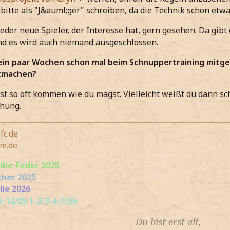
 bitte als "J&auml;ger" schreiben, da die Technik schon etwas
 jeder neue Spieler, der Interesse hat, gern gesehen. Da gib
nd es wird auch niemand ausgeschlossen.
 ein paar Wochen schon mal beim Schnuppertraining mitge
itmachen?
nst so oft kommen wie du magst. Vielleicht weißt du dann sch
chung.
fc.de
m.de
eibe-Feder 2025
cher 2025
lle 2026
-12/25 1-2-3-4-7/26
Du bist erst alt,