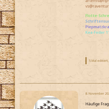
artemis@hp-
vs@raventur
Flotte-Schr
Schriftensu
Piepmatzkra
Kea-Feder 11
5 Mal editiert
8. November 20
Häufige Fra