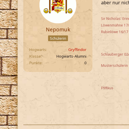
aber nur nic
Sir Nicholas' Eri
Löwenmähne 17
Nepomuk
Rubinlöwe 16/17
Schülerin
Hogwarts
Gryffindor
Schlauberger 02
Klasse
Hogwarts-Alumni
Punkte
0
Musterschülerin
Pfiffikus