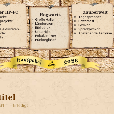
er HP-FC
Zauberwelt
Hogwarts
seite
Tagesprophet
Große Halle
projekte
Pottercast
Ländereien
m
Lexikon
Bibliothek
e Aktivitäten
Sprachlexikon
Unterricht
nder
Anstehende Termine
Pokalzimmer
ln
Punktegläser
en
itel
:31
Erledigt