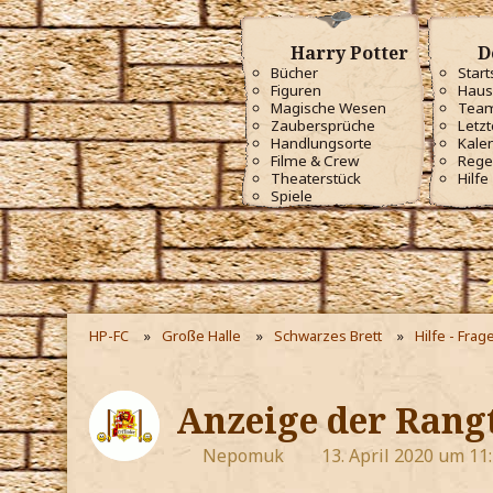
Harry Potter
D
Bücher
Start
Figuren
Haus
Magische Wesen
Tea
Zaubersprüche
Letzt
Handlungsorte
Kale
Filme & Crew
Rege
Theaterstück
Hilfe
Spiele
HP-FC
Große Halle
Schwarzes Brett
Hilfe - Frag
Anzeige der Rangt
Nepomuk
13. April 2020 um 11