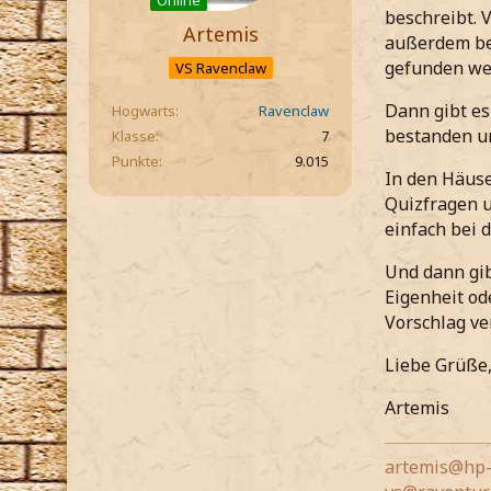
Online
beschreibt. 
Artemis
außerdem be
gefunden we
VS Ravenclaw
Dann gibt es
Hogwarts
Ravenclaw
bestanden un
Klasse
7
Punkte
9.015
In den Häuse
Quizfragen u
einfach bei 
Und dann gib
Eigenheit od
Vorschlag ve
Liebe Grüße
Artemis
artemis@hp-