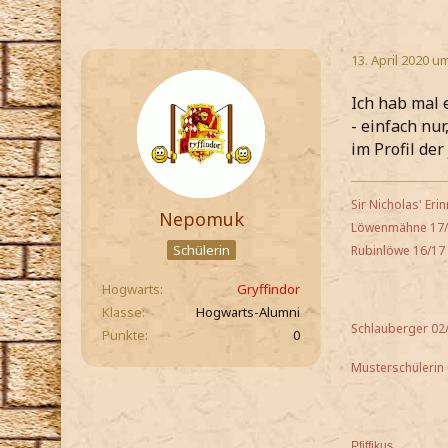
13. April 2020 u
Ich hab mal 
- einfach nu
im Profil de
Sir Nicholas' Eri
Nepomuk
Löwenmähne 17
Schülerin
Rubinlöwe 16/17
Hogwarts
Gryffindor
Klasse
Hogwarts-Alumni
Schlauberger 02
Punkte
0
Musterschülerin
Pfiffikus