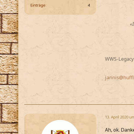
Einträge
4
«
WWS-Legacy: 
jannis@huffl
13. April 2020 u
Ah, ok. Danke