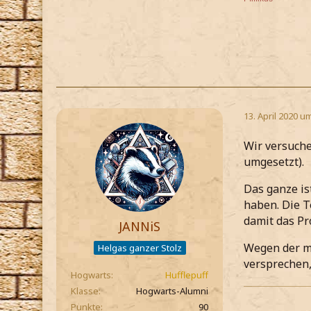
13. April 2020 u
Wir versuche
umgesetzt).
Das ganze is
haben. Die T
damit das Pr
JANNiS
Wegen der ma
Helgas ganzer Stolz
versprechen
Hogwarts
Hufflepuff
Klasse
Hogwarts-Alumni
Punkte
90