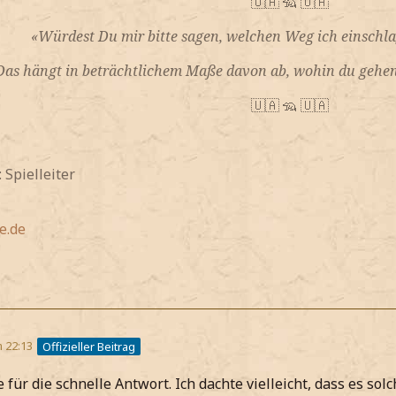
🇺🇦 🦡 🇺🇦
«Würdest Du mir bitte sagen, welchen Weg ich einschlag
Das hängt in beträchtlichem Maße davon ab, wohin du gehen w
🇺🇦 🦡 🇺🇦
Spielleiter
e.de
m 22:13
Offizieller Beitrag
 für die schnelle Antwort. Ich dachte vielleicht, dass es solc