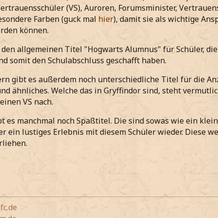
Vertrauensschüler (VS), Auroren, Forumsminister, Vertrauen
sondere Farben (guck mal
hier
), damit sie als wichtige An
rden können.
 den allgemeinen Titel "Hogwarts Alumnus" für Schüler, die 
d somit den Schulabschluss geschafft haben.
rn gibt es außerdem noch unterschiedliche Titel für die A
nd ähnliches. Welche das in Gryffindor sind, steht vermutli
deinen VS nach.
t es manchmal noch Spaßtitel. Die sind sowas wie ein klein
er ein lustiges Erlebnis mit diesem Schüler wieder. Diese w
rliehen.
,
fc.de