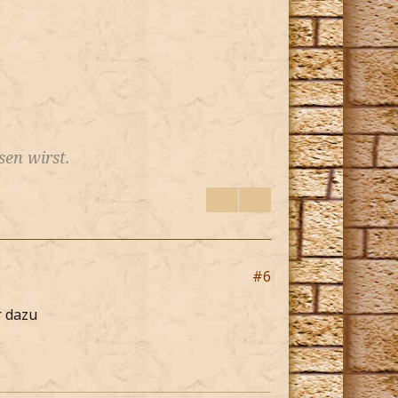
en wirst.
#6
r dazu