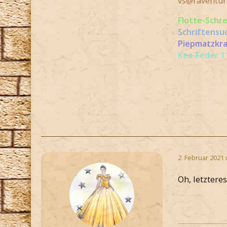
vs@raventur
Flotte-Schr
Schriftensu
Piepmatzkra
Kea-Feder 11
2. Februar 2021
Oh, letztere