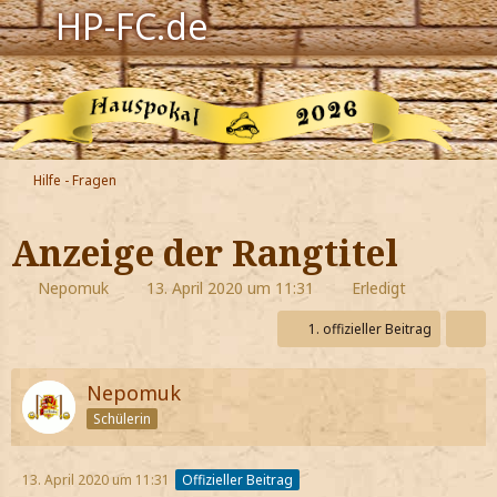
HP-FC.de
Navigation
Harry Potter
Der HP-FC
Hilfe - Fragen
Hogwarts
Anzeige der Rangtitel
Zauberwelt
Nepomuk
13. April 2020 um 11:31
Erledigt
Willkommen
1. offizieller Beitrag
Nepomuk
Jetzt Fanclub-Mitglied werden!
Schülerin
13. April 2020 um 11:31
Offizieller Beitrag