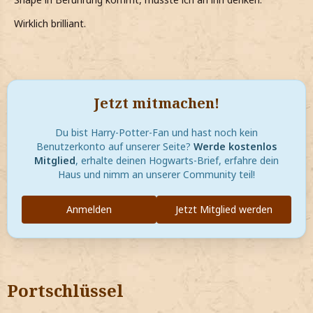
Gewinn von Treue
Wirklich brilliant.
Ich glaube die Lösung dazu macht wirklich nur Sinn wenn
man sich nicht in Details wie etwa die Rettung von Draco
Malfoy oder die Erfüllungspflicht einer unbreakable vow-,
verliert. Was nützt es Draco oder Snape zu retten, wenn
die Welt danach dennoch von Voldemort beherrscht wird.
Jetzt mitmachen!
Seit Anfang dieses Buches weiss Dumbledore was zu tun
ist, um Voldemort zu besiegen. Seine Seelenteile müssen
Du bist Harry-Potter-Fan und hast noch kein
eingesammelt und zerstört werden. Zauberkraft und
Benutzerkonto auf unserer Seite?
Werde kostenlos
Stärke nützen im direkten Kampf gegen den unsterblichen
Mitglied
, erhalte deinen Hogwarts-Brief, erfahre dein
Voldemort nichts, wenn man nicht die übrigen 3 horcruxes
Haus und nimm an unserer Community teil!
findet und zerstört. Sicher auch dazu braucht es Kraft und
Erfahrung, aber zunächst muss man wissen, wo sie zu
finden sind. Dumbledore hat Harry alles über Voldemort
Anmelden
Jetzt Mitglied werden
berichtet, das er weis. Die ihm bekannten möglichen
Trophäen, sind eingesammelt und zerstört.
Nun braucht es vor allem eines: mehr Information, keine
Angriffspläne, sondern persönliche, ja intime
Portschlüssel
Informationen. Welcher Ort spielt in Voldemorts Leben
eine solch große Rolle um für Hufflepuffs Schale würdig zu