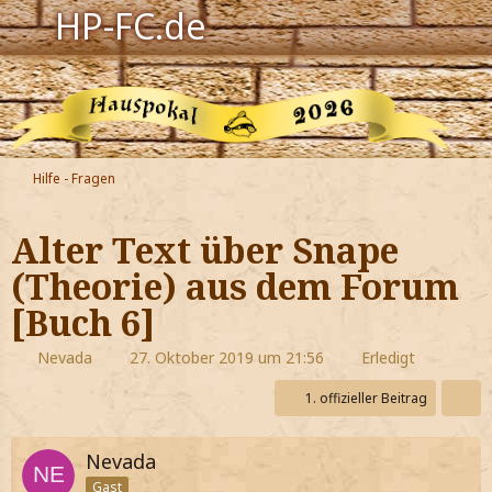
HP-FC.de
Navigation
Harry Potter
Der HP-FC
Hilfe - Fragen
Hogwarts
Alter Text über Snape
Zauberwelt
(Theorie) aus dem Forum
[Buch 6]
Willkommen
Nevada
27. Oktober 2019 um 21:56
Erledigt
Jetzt Fanclub-Mitglied werden!
1. offizieller Beitrag
Nevada
Gast