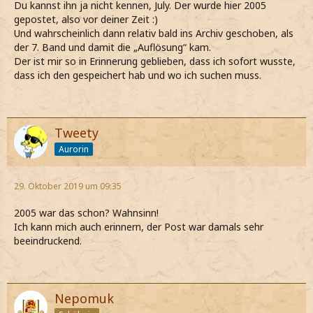
Du kannst ihn ja nicht kennen, July. Der wurde hier 2005
Leben flehen.
gepostet, also vor deiner Zeit :)
Und wahrscheinlich dann relativ bald ins Archiv geschoben, als
Vielleicht fleht Albus um Unterstützung, um Hilfe gegen die
der 7. Band und damit die „Auflösung“ kam.
Todesser...aber er vertraut doch Severus bis zur letzten
Der ist mir so in Erinnerung geblieben, dass ich sofort wusste,
Minute... ein erleichtertes, zuversichtliches Severus,
dass ich den gespeichert hab und wo ich suchen muss.
endlich! würde da doch mehr Sinn machen.
Nein, er fleht, weil er etwas verlangt, etwas bei dem ein
einfaches Bitten nicht mehr ausreicht, das man im Grunde
von niemanden verlangen kann, er fleht um seinen eigene
Tweety
Hinrichtung.
Aurorin
Absurd???? Auch wenn man keine Angst vor dem Tod hat
lässt man sich nicht grundlos und freiwillig hinrichten.
29. Oktober 2019 um 09:35
Nicht wenn man gebraucht wird. Die Finalrunde Harry-
Voldemort ist eingeläutet und niemand kannte Voldemort,
2005 war das schon? Wahnsinn!
seine Schwächen und seine Stärken, so gut wie
Ich kann mich auch erinnern, der Post war damals sehr
Dumbledore. Niemand vereint soviel Hoffnung auf den
beeindruckend.
Sieg. Niemand ist so erfahren im Kampf gegen das Böse
wie er. Niemand kann so nützlich im Kampf gegen das
Böse sein wie Dumbledore
Nepomuk
Nun... Dumbledores wichtigstes Anliegen in diesem Jahr