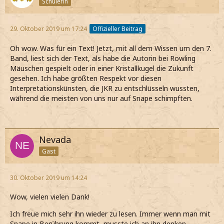
Schülerin
war es Harry alles über Voldemort zu erzählen, das er
wusste. Alle Erinnerungen, alle Beobachtungen, alle
Schwächen, alle Stärken. Nichts erscheint ihm wichtiger...
29. Oktober 2019 um 17:24
Offizieller Beitrag
Dumbledore hat eine Verantwortung: sein Wissen in
diesem Jahr an Harry abgegeben.
Oh wow. Was für ein Text! Jetzt, mit all dem Wissen um den 7.
Band, liest sich der Text, als habe die Autorin bei Rowling
Auch das Symbol der Hoffnung ist seit diesem Jahr und in
Mäuschen gespielt oder in einer Kristallkugel die Zukunft
diesem Krieg nicht mehr Dumbledore sondern Harry. Er ist
gesehen. Ich habe größten Respekt vor diesen
der „Chosen One“. Selbst das Ministerium ist sich dessen
Interpretationskünsten, die JKR zu entschlüsseln wussten,
bewusst und möchte ihn als Maskottchen und Leitfigur für
während die meisten von uns nur auf Snape schimpften.
sich gewinnen.
Aber dennoch ist Harry nur ein 16-jähriger Junge, der nicht
die Stärke und Erfahrung besitzt, die Dumbledore hatte.
Nevada
Wie kann Dumbledore also Harry absichtlich in Stich
Gast
lassen. Was kann solch ein Opfer rechtfertigen und
wichtiger sein als die mächtige Zauberkraft und Hilfe
Dumbledore im entscheidenden Kampf????
30. Oktober 2019 um 14:24
Es geht doch um soviel, nicht nur um Harry, nicht nur um
Wow, vielen vielen Dank!
Hogwarts um die ganze Welt.
Ich freue mich sehr ihn wieder zu lesen. Immer wenn man mit
2. TEIL: Ein Opfer für das Notwendige und der
Snape in Berührung kommt, musste ich an ihn denken.