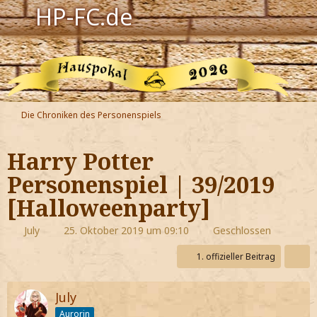
HP-FC.de
Navigation
Harry Potter
Der HP-FC
Die Chroniken des Personenspiels
Hogwarts
Harry Potter
Zauberwelt
Personenspiel | 39/2019
[Halloweenparty]
Willkommen
July
25. Oktober 2019 um 09:10
Geschlossen
Jetzt Fanclub-Mitglied werden!
1. offizieller Beitrag
July
Aurorin