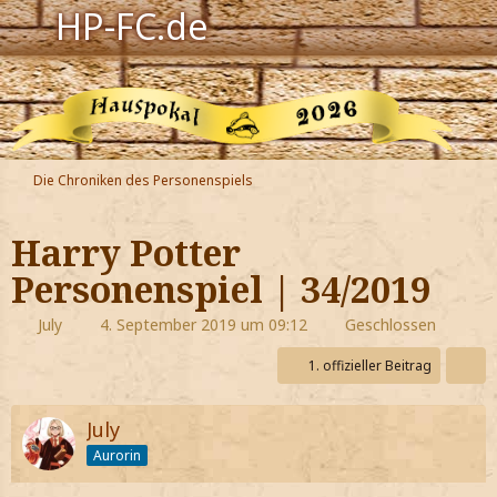
HP-FC.de
Navigation
Harry Potter
Der HP-FC
Die Chroniken des Personenspiels
Hogwarts
Harry Potter
Zauberwelt
Personenspiel | 34/2019
Willkommen
July
4. September 2019 um 09:12
Geschlossen
1. offizieller Beitrag
Jetzt Fanclub-Mitglied werden!
July
Aurorin