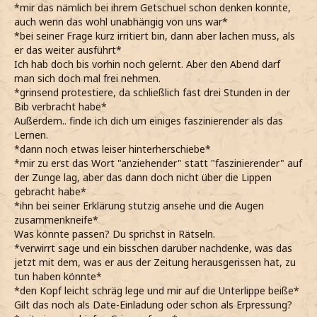
*mir das nämlich bei ihrem Getschuel schon denken konnte,
auch wenn das wohl unabhängig von uns war*
*bei seiner Frage kurz irritiert bin, dann aber lachen muss, als
er das weiter ausführt*
Ich hab doch bis vorhin noch gelernt. Aber den Abend darf
man sich doch mal frei nehmen.
*grinsend protestiere, da schließlich fast drei Stunden in der
Bib verbracht habe*
Außerdem.. finde ich dich um einiges faszinierender als das
Lernen.
*dann noch etwas leiser hinterherschiebe*
*mir zu erst das Wort "anziehender" statt "faszinierender" auf
der Zunge lag, aber das dann doch nicht über die Lippen
gebracht habe*
*ihn bei seiner Erklärung stutzig ansehe und die Augen
zusammenkneife*
Was könnte passen? Du sprichst in Rätseln.
*verwirrt sage und ein bisschen darüber nachdenke, was das
jetzt mit dem, was er aus der Zeitung herausgerissen hat, zu
tun haben könnte*
*den Kopf leicht schräg lege und mir auf die Unterlippe beiße*
Gilt das noch als Date-Einladung oder schon als Erpressung?