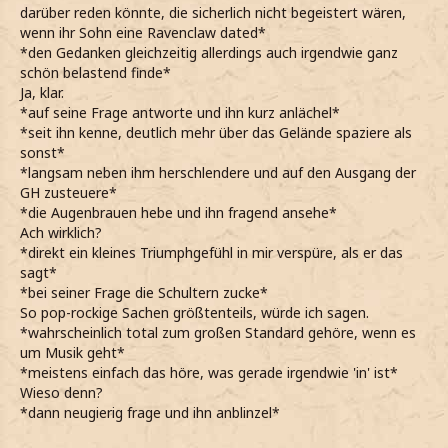
darüber reden könnte, die sicherlich nicht begeistert wären,
wenn ihr Sohn eine Ravenclaw dated*
*den Gedanken gleichzeitig allerdings auch irgendwie ganz
schön belastend finde*
Ja, klar.
*auf seine Frage antworte und ihn kurz anlächel*
*seit ihn kenne, deutlich mehr über das Gelände spaziere als
sonst*
*langsam neben ihm herschlendere und auf den Ausgang der
GH zusteuere*
*die Augenbrauen hebe und ihn fragend ansehe*
Ach wirklich?
*direkt ein kleines Triumphgefühl in mir verspüre, als er das
sagt*
*bei seiner Frage die Schultern zucke*
So pop-rockige Sachen größtenteils, würde ich sagen.
*wahrscheinlich total zum großen Standard gehöre, wenn es
um Musik geht*
*meistens einfach das höre, was gerade irgendwie 'in' ist*
Wieso denn?
*dann neugierig frage und ihn anblinzel*