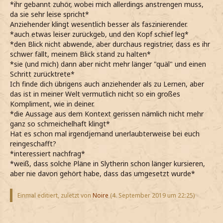
*ihr gebannt zuhör, wobei mich allerdings anstrengen muss,
da sie sehr leise spricht*
Anziehender klingt wesentlich besser als faszinierender.
*auch etwas leiser zurückgeb, und den Kopf schief leg*
*den Blick nicht abwende, aber durchaus registrier, dass es ihr
schwer fällt, meinem Blick stand zu halten*
*sie (und mich) dann aber nicht mehr länger "quäl" und einen
Schritt zurücktrete*
Ich finde dich übrigens auch anziehender als zu Lernen, aber
das ist in meiner Welt vermutlich nicht so ein großes
Kompliment, wie in deiner.
*die Aussage aus dem Kontext gerissen nämlich nicht mehr
ganz so schmeichelhaft klingt*
Hat es schon mal irgendjemand unerlaubterweise bei euch
reingeschafft?
*interessiert nachfrag*
*weiß, dass solche Pläne in Slytherin schon länger kursieren,
aber nie davon gehört habe, dass das umgesetzt wurde*
Einmal editiert, zuletzt von
Noire
(
4. September 2019 um 22:25
)