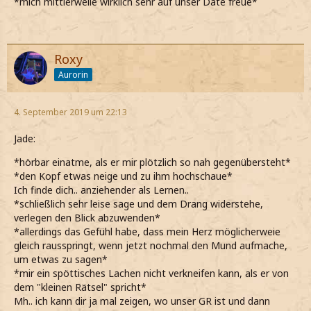
*mich mittlerweile wirklich sehr auf unser Date freue*
Roxy
Aurorin
4. September 2019 um 22:13
Jade:
*hörbar einatme, als er mir plötzlich so nah gegenübersteht*
*den Kopf etwas neige und zu ihm hochschaue*
Ich finde dich.. anziehender als Lernen..
*schließlich sehr leise sage und dem Drang widerstehe,
verlegen den Blick abzuwenden*
*allerdings das Gefühl habe, dass mein Herz möglicherweie
gleich rausspringt, wenn jetzt nochmal den Mund aufmache,
um etwas zu sagen*
*mir ein spöttisches Lachen nicht verkneifen kann, als er von
dem "kleinen Rätsel" spricht*
Mh.. ich kann dir ja mal zeigen, wo unser GR ist und dann