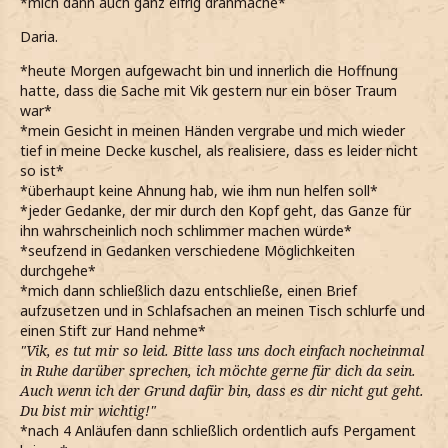
*mich dann auch ganz eifrig dranmache*
Daria.
*heute Morgen aufgewacht bin und innerlich die Hoffnung
hatte, dass die Sache mit Vik gestern nur ein böser Traum
war*
*mein Gesicht in meinen Händen vergrabe und mich wieder
tief in meine Decke kuschel, als realisiere, dass es leider nicht
so ist*
*überhaupt keine Ahnung hab, wie ihm nun helfen soll*
*jeder Gedanke, der mir durch den Kopf geht, das Ganze für
ihn wahrscheinlich noch schlimmer machen würde*
*seufzend in Gedanken verschiedene Möglichkeiten
durchgehe*
*mich dann schließlich dazu entschließe, einen Brief
aufzusetzen und in Schlafsachen an meinen Tisch schlurfe und
einen Stift zur Hand nehme*
"Vik, es tut mir so leid. Bitte lass uns doch einfach nocheinmal
in Ruhe darüber sprechen, ich möchte gerne für dich da sein.
Auch wenn ich der Grund dafür bin, dass es dir nicht gut geht.
Du bist mir wichtig!"
*nach 4 Anläufen dann schließlich ordentlich aufs Pergament