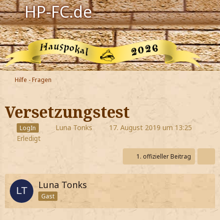
HP-FC.de
Navigation
Harry Potter
Der HP-FC
Hilfe - Fragen
Hogwarts
Versetzungstest
Zauberwelt
Luna Tonks
17. August 2019 um 13:25
LogIn
Erledigt
Willkommen
1. offizieller Beitrag
Jetzt Fanclub-Mitglied werden!
Luna Tonks
Gast