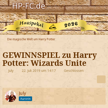
HP-FC.de
Navigation
Harry Potter
Der HP-FC
Die magische Welt um Harry Potter
Hogwarts
GEWINNSPIEL zu Harry
Zauberwelt
Potter: Wizards Unite
Willkommen
July
22. Juli 2019 um 14:17
Geschlossen
Jetzt Fanclub-Mitglied werden!
July
Aurorin