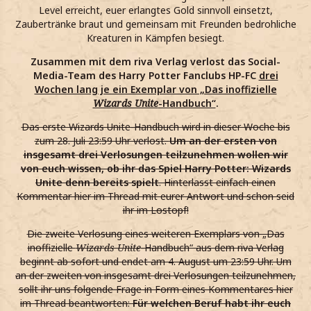
Level erreicht, euer erlangtes Gold sinnvoll einsetzt,
Zaubertränke braut und gemeinsam mit Freunden bedrohliche
Kreaturen in Kämpfen besiegt.
Zusammen mit dem riva Verlag verlost das Social-
Media-Team des Harry Potter Fanclubs HP-FC
drei
Wochen lang je ein Exemplar von „Das inoffizielle
Wizards Unite
-Handbuch“
.
Das erste Wizards Unite-Handbuch wird in dieser Woche bis
zum 28. Juli 23:59 Uhr verlost.
Um an der ersten von
insgesamt drei Verlosungen teilzunehmen wollen wir
von euch wissen, ob ihr das Spiel Harry Potter: Wizards
Unite denn bereits spielt
. Hinterlasst einfach einen
Kommentar hier im Thread mit eurer Antwort und schon seid
ihr im Lostopf!
Die zweite Verlosung eines weiteren Exemplars von „Das
inoffizielle
Wizards Unite
-Handbuch“ aus dem riva Verlag
beginnt ab sofort und endet am 4. August um 23:59 Uhr. Um
an der zweiten von insgesamt drei Verlosungen teilzunehmen,
sollt ihr uns folgende Frage in Form eines Kommentares hier
im Thread beantworten:
Für welchen Beruf habt ihr euch