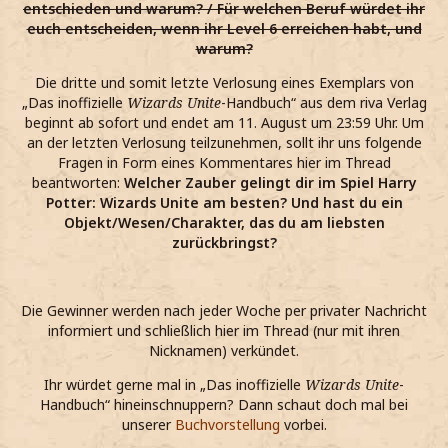
entschieden und warum? / Für welchen Beruf würdet ihr
euch entscheiden, wenn ihr Level 6 erreichen habt, und
warum?
Die dritte und somit letzte Verlosung eines Exemplars von
„Das inoffizielle
Wizards Unite
-Handbuch“ aus dem riva Verlag
beginnt ab sofort und endet am 11. August um 23:59 Uhr. Um
an der letzten Verlosung teilzunehmen, sollt ihr uns folgende
Fragen in Form eines Kommentares hier im Thread
beantworten:
Welcher Zauber gelingt dir im Spiel Harry
Potter: Wizards Unite am besten? Und hast du ein
Objekt/Wesen/Charakter, das du am liebsten
zurückbringst?
Die Gewinner werden nach jeder Woche per privater Nachricht
informiert und schließlich hier im Thread (nur mit ihren
Nicknamen) verkündet.
Ihr würdet gerne mal in „Das inoffizielle
Wizards Unite
-
Handbuch“ hineinschnuppern? Dann schaut doch mal bei
unserer
Buchvorstellung
vorbei.