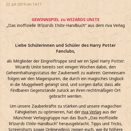
22. Juli 2019 um 14:17
GEWINNSPIEL zu WIZARDS UNITE
„Das inoffizielle
Wizards Unite
-Handbuch“ aus dem riva Verlag
Liebe Schülerinnen und Schüler des Harry Potter
Fanclubs,
als Mitglieder der Eingreiftruppe sind wir im Spiel Harry Potter:
Wizards Unite bereits seit einigen Wochen dabei, den
Geheimhaltungsstatus der Zauberwelt zu wahren. Gemeinsam
folgen wir den Magiespuren, die durch ein magisches Unglück
in die Muggelwelt gelangt sind, und sorgen dafür, dass alle
Findbaren Gegenstände zurück an ihren rechtmäßigen Ort
gebracht werden.
Um unsere Zauberkräfte zu stärken und unsere magischen
Fähigkeiten zu optimieren, hat der
riva Verlag
aus der
Münchner Verlagsgruppe nun das Buch „Das inoffizielle
Wizards Unite
-Handbuch“ herausgebracht. Tipps und Tricks,
Screenshots sowie Onlinevideos zeigen euch, wie ihr höhere