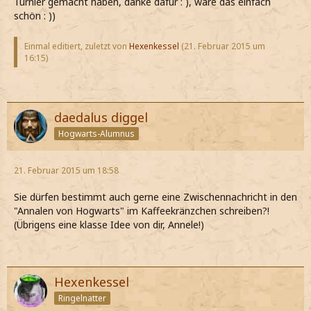
Turnier gemacht haben, danke dafür : ), wäre das einfach
schön : ))
Einmal editiert, zuletzt von
Hexenkessel
(
21. Februar 2015 um
16:15
)
daedalus diggel
Hogwarts-Alumnus
21. Februar 2015 um 18:58
Sie dürfen bestimmt auch gerne eine Zwischennachricht in den
"Annalen von Hogwarts" im Kaffeekränzchen schreiben?!
(Übrigens eine klasse Idee von dir, Annele!)
Hexenkessel
Ringelnatter