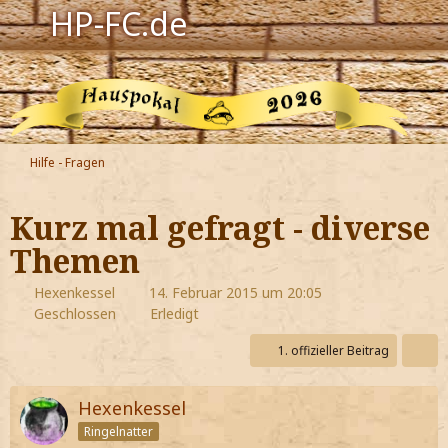
HP-FC.de
Navigation
Harry Potter
Der HP-FC
Hilfe - Fragen
Hogwarts
Kurz mal gefragt - diverse
Zauberwelt
Themen
Willkommen
Hexenkessel
14. Februar 2015 um 20:05
Geschlossen
Erledigt
1. offizieller Beitrag
Jetzt Fanclub-Mitglied werden!
Hexenkessel
Ringelnatter