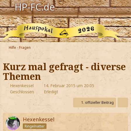
HP-FC.de
Navigation
Harry Potter
Der HP-FC
Hilfe - Fragen
Hogwarts
Kurz mal gefragt - diverse
Zauberwelt
Themen
Willkommen
Hexenkessel
14. Februar 2015 um 20:05
Geschlossen
Erledigt
1. offizieller Beitrag
Jetzt Fanclub-Mitglied werden!
Hexenkessel
Ringelnatter