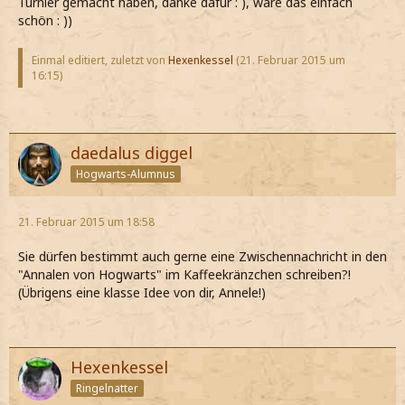
Turnier gemacht haben, danke dafür : ), wäre das einfach
schön : ))
Einmal editiert, zuletzt von
Hexenkessel
(
21. Februar 2015 um
16:15
)
daedalus diggel
Hogwarts-Alumnus
21. Februar 2015 um 18:58
Sie dürfen bestimmt auch gerne eine Zwischennachricht in den
"Annalen von Hogwarts" im Kaffeekränzchen schreiben?!
(Übrigens eine klasse Idee von dir, Annele!)
Hexenkessel
Ringelnatter