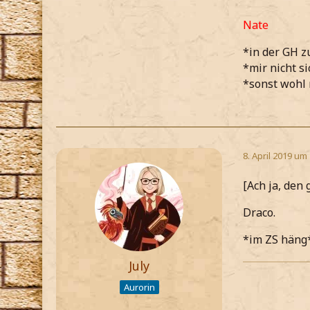
Nate
*in der GH z
*mir nicht s
*sonst wohl 
8. April 2019 um
[Ach ja, den 
Draco.
*im ZS häng
July
Aurorin