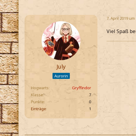
7. April 2019 um
Viel Spaß bei
July
Aurorin
Hogwarts
Gryffindor
Klasse
7
Punkte
0
Einträge
1