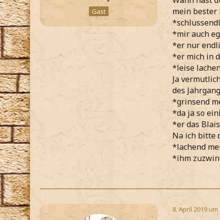
Wann hast du
mein bester
Gast
*schlussendl
*mir auch ega
*er nur endl
*er mich in
*leise lache
Ja vermutlic
des Jahrgan
*grinsend m
*da ja so ei
*er das Blai
Na ich bitte
*lachend mei
*ihm zuzwin
8. April 2019 um