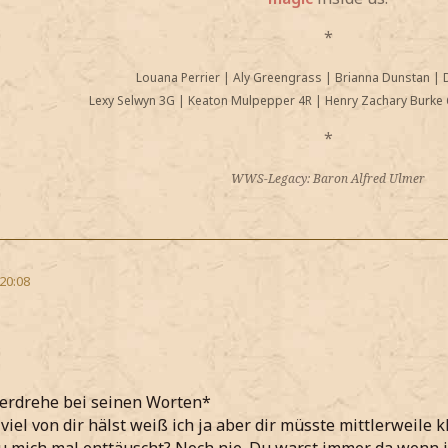
*
Louana Perrier
|
Aly Greengrass
|
Brianna Dunstan
|
Lexy Selwyn 3G
|
Keaton Mulpepper 4R
|
Henry Zachary Burke 
*
WWS-Legacy: Baron Alfred Ulmer
 20:08
verdrehe bei seinen Worten*
viel von dir hälst weiß ich ja aber dir müsste mittlerweile k