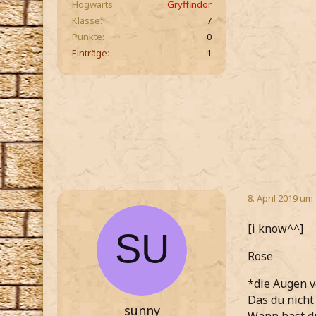
Hogwarts
Gryffindor
Klasse
7
Punkte
0
Einträge
1
8. April 2019 um
[i know^^]
Rose
*die Augen 
Das du nicht 
sunny