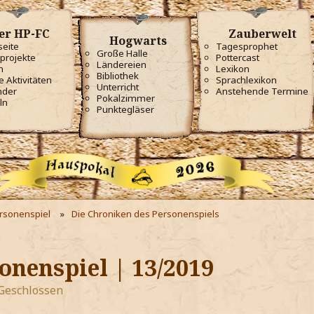
er HP-FC
Zauberwelt
Hogwarts
seite
Tagesprophet
Große Halle
projekte
Pottercast
Ländereien
m
Lexikon
Bibliothek
e Aktivitäten
Sprachlexikon
Unterricht
nder
Anstehende Termine
Pokalzimmer
ln
Punktegläser
ersonenspiel
Die Chroniken des Personenspiels
onenspiel | 13/2019
Geschlossen