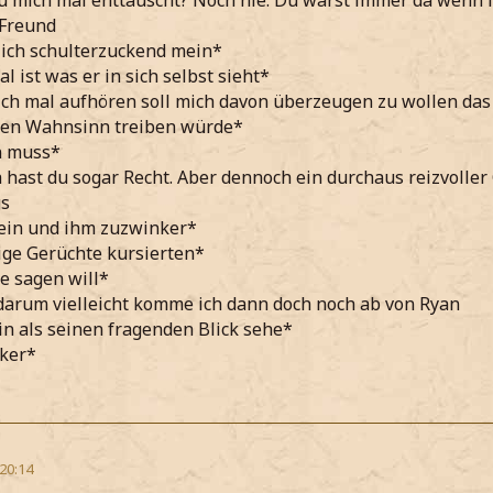
 mich mal enttäuscht? Noch nie. Du warst immer da wenn ic
 Freund
ich schulterzuckend mein*
l ist was er in sich selbst sieht*
ich mal aufhören soll mich davon überzeugen zu wollen das 
 den Wahnsinn treiben würde*
n muss*
h hast du sogar Recht. Aber dennoch ein durchaus reizvoller
gs
ein und ihm zuzwinker*
nige Gerüchte kursierten*
se sagen will*
 darum vielleicht komme ich dann doch noch ab von Ryan
n als seinen fragenden Blick sehe*
ker*
 20:14