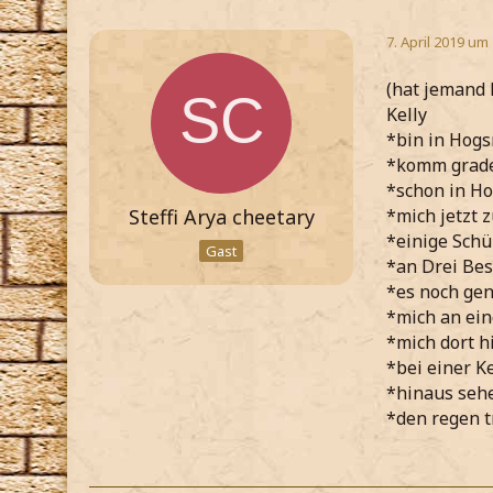
7. April 2019 um
(hat jemand 
Kelly
*bin in Hog
*komm grade 
*schon in H
Steffi Arya cheetary
*mich jetzt 
*einige Schü
Gast
*an Drei Be
*es noch gen
*mich an ein
*mich dort h
*bei einer K
*hinaus seh
*den regen t