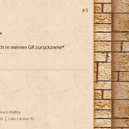
#3
*
ich in meinen GR zurückziehe*
*
Draco Malfoy
|
6S
Luke Caruso 7G