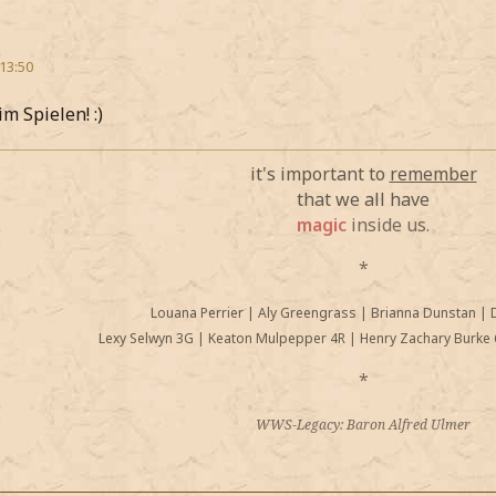
 13:50
m Spielen! :)
it's important to
remember
that we all have
magic
inside us.
*
Louana Perrier
|
Aly Greengrass
|
Brianna Dunstan
|
Lexy Selwyn 3G
|
Keaton Mulpepper 4R
|
Henry Zachary Burke 
*
WWS-Legacy: Baron Alfred Ulmer