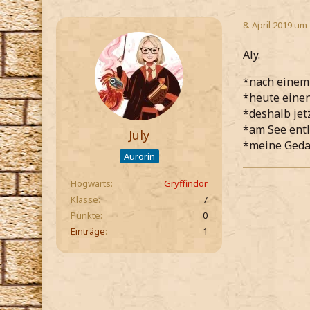
8. April 2019 um
Aly.
*nach einem
*heute einen
*deshalb jet
*am See ent
July
*meine Gedan
Aurorin
Hogwarts
Gryffindor
Klasse
7
Punkte
0
Einträge
1