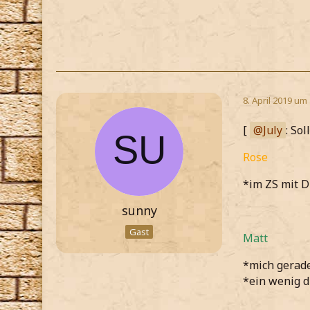
8. April 2019 um
[
July
: So
Rose
*im ZS mit D
sunny
Gast
Matt
*mich gerad
*ein wenig 