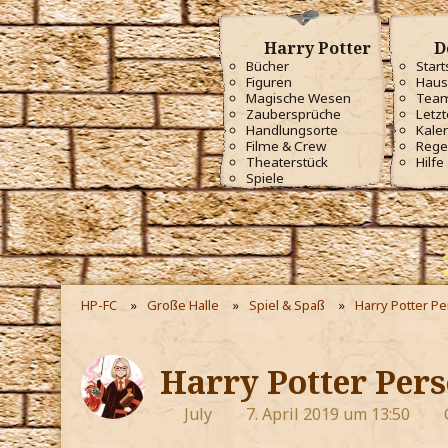
Harry Potter
D
Bücher
Start
Figuren
Haus
Magische Wesen
Tea
Zaubersprüche
Letzt
Handlungsorte
Kale
Filme & Crew
Rege
Theaterstück
Hilfe
Spiele
HP-FC
Große Halle
Spiel & Spaß
Harry Potter P
Harry Potter Pers
July
7. April 2019 um 13:50