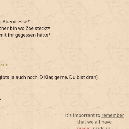
u Abend esse*
icher bin wo Zoe steckt*
mit ihr gegessen hätte*
 20:01
gibts ja auch noch :D Klar, gerne. Du bist dran]
*
it's important to
remember
that we all have
magic
inside us.