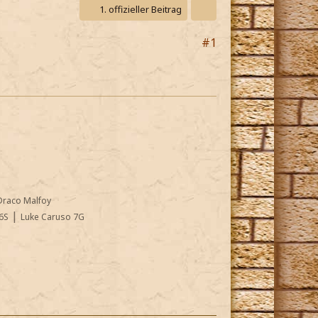
1. offizieller Beitrag
#1
Draco Malfoy
|
6S
Luke Caruso 7G