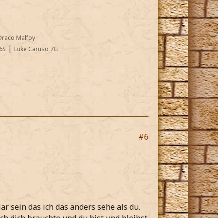
Draco Malfoy
|
6S
Luke Caruso 7G
#6
lar sein das ich das anders sehe als du.