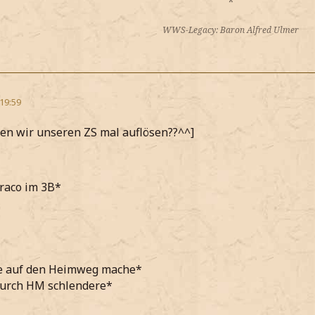
*
WWS-Legacy: Baron Alfred Ulmer
 19:59
llen wir unseren ZS mal auflösen??^^]
raco im 3B*
e auf den Heimweg mache*
durch HM schlendere*