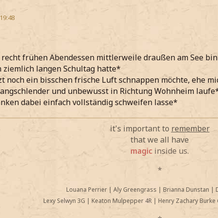
 19:48
 recht frühen Abendessen mittlerweile draußen am See bin
 ziemlich langen Schultag hatte*
zt noch ein bisschen frische Luft schnappen möchte, ehe m
langschlender und unbewusst in Richtung Wohnheim laufe
ken dabei einfach vollständig schweifen lasse*
it's important to
remember
that we all have
magic
inside us.
*
Louana Perrier
|
Aly Greengrass
|
Brianna Dunstan
|
Lexy Selwyn 3G
|
Keaton Mulpepper 4R
|
Henry Zachary Burke 