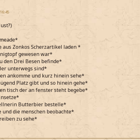
 16:45
lust?)
smeade*
aus Zonkos Scherzartikel laden *
onigtopf gewesen war*
zu den Drei Besen befinde*
ler unterwegs sind*
sen ankomme und kurz hinein sehe*
ügend Platz gibt und so hinein gehe*
en tisch der an fenster steht begebe*
insetze*
ellnerin Butterbier bestelle*
e und die menschen beobachte*
reiben zu sehe*