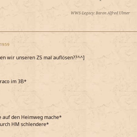
*
WWS-Legacy: Baron Alfred Ulmer
 19:59
llen wir unseren ZS mal auflösen??^^]
raco im 3B*
e auf den Heimweg mache*
durch HM schlendere*