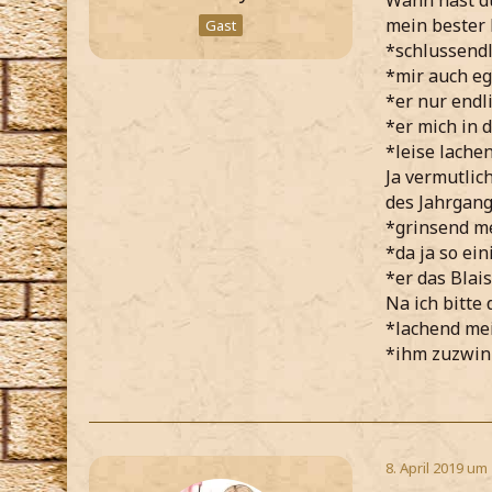
Wann hast du
mein bester
Gast
*schlussendl
*mir auch ega
*er nur endl
*er mich in
*leise lache
Ja vermutlic
des Jahrgan
*grinsend m
*da ja so ei
*er das Blai
Na ich bitte
*lachend mei
*ihm zuzwin
8. April 2019 um