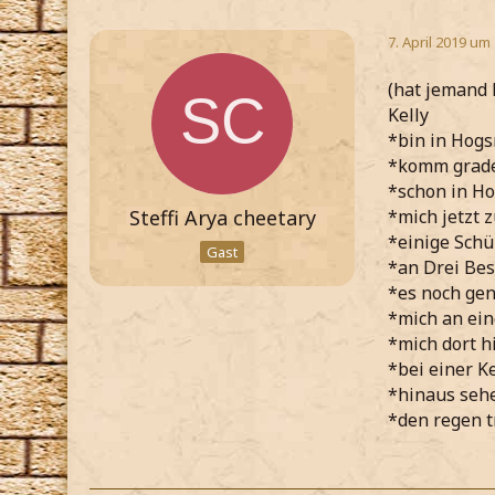
7. April 2019 um
(hat jemand 
Kelly
*bin in Hog
*komm grade 
*schon in H
Steffi Arya cheetary
*mich jetzt 
*einige Schü
Gast
*an Drei Be
*es noch gen
*mich an ein
*mich dort h
*bei einer K
*hinaus seh
*den regen t