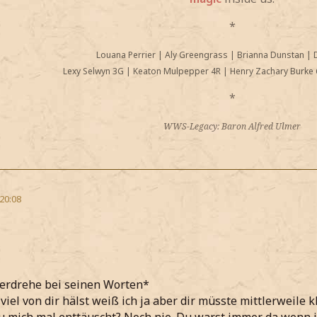
*
Louana Perrier
|
Aly Greengrass
|
Brianna Dunstan
|
Lexy Selwyn 3G
|
Keaton Mulpepper 4R
|
Henry Zachary Burke 
*
WWS-Legacy: Baron Alfred Ulmer
 20:08
verdrehe bei seinen Worten*
viel von dir hälst weiß ich ja aber dir müsste mittlerweile k