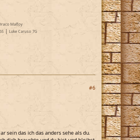
Draco Malfoy
|
6S
Luke Caruso 7G
#6
lar sein das ich das anders sehe als du.