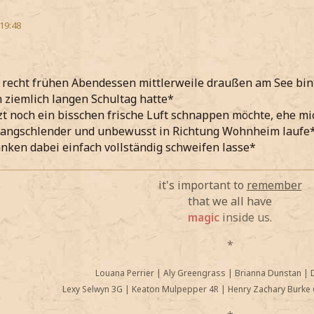
 19:48
 recht frühen Abendessen mittlerweile draußen am See bin
 ziemlich langen Schultag hatte*
zt noch ein bisschen frische Luft schnappen möchte, ehe m
langschlender und unbewusst in Richtung Wohnheim laufe
ken dabei einfach vollständig schweifen lasse*
it's important to
remember
that we all have
magic
inside us.
*
Louana Perrier
|
Aly Greengrass
|
Brianna Dunstan
|
Lexy Selwyn 3G
|
Keaton Mulpepper 4R
|
Henry Zachary Burke 