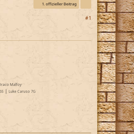
1. offizieller Beitrag
#1
Draco Malfoy
|
6S
Luke Caruso 7G