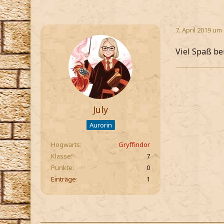
7. April 2019 um
Viel Spaß bei
July
Aurorin
Hogwarts
Gryffindor
Klasse
7
Punkte
0
Einträge
1