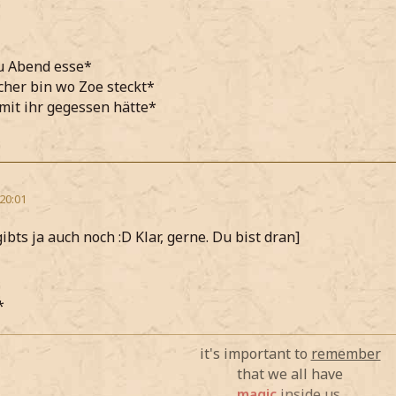
u Abend esse*
icher bin wo Zoe steckt*
mit ihr gegessen hätte*
 20:01
gibts ja auch noch :D Klar, gerne. Du bist dran]
*
it's important to
remember
that we all have
magic
inside us.