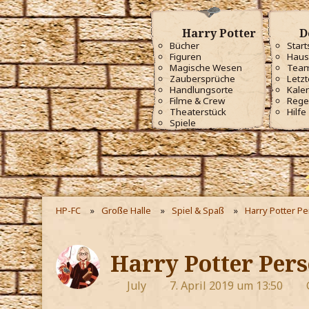
Harry Potter
D
Bücher
Start
Figuren
Haus
Magische Wesen
Tea
Zaubersprüche
Letzt
Handlungsorte
Kale
Filme & Crew
Rege
Theaterstück
Hilfe
Spiele
HP-FC
Große Halle
Spiel & Spaß
Harry Potter P
Harry Potter Pers
July
7. April 2019 um 13:50