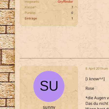
Hogwarts
Gryffindor
Klasse
7
Punkte
0
Einträge
1
8. April 2019 um
[i know^^]
Rose
*die Augen 
Das du nicht 
sunny