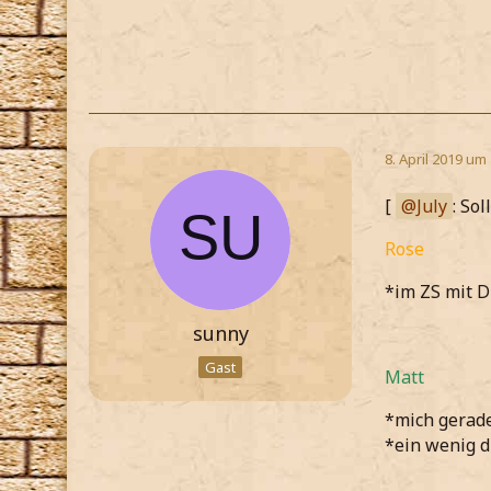
8. April 2019 um
[
July
: So
Rose
*im ZS mit D
sunny
Gast
Matt
*mich gerad
*ein wenig 