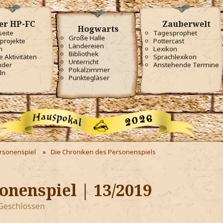
er HP-FC
Zauberwelt
Hogwarts
seite
Tagesprophet
Große Halle
projekte
Pottercast
Ländereien
m
Lexikon
Bibliothek
e Aktivitäten
Sprachlexikon
Unterricht
nder
Anstehende Termine
Pokalzimmer
ln
Punktegläser
ersonenspiel
Die Chroniken des Personenspiels
onenspiel | 13/2019
Geschlossen