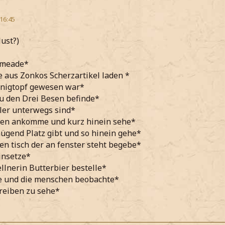
 16:45
lust?)
smeade*
aus Zonkos Scherzartikel laden *
onigtopf gewesen war*
zu den Drei Besen befinde*
ler unterwegs sind*
sen ankomme und kurz hinein sehe*
ügend Platz gibt und so hinein gehe*
en tisch der an fenster steht begebe*
insetze*
ellnerin Butterbier bestelle*
e und die menschen beobachte*
reiben zu sehe*