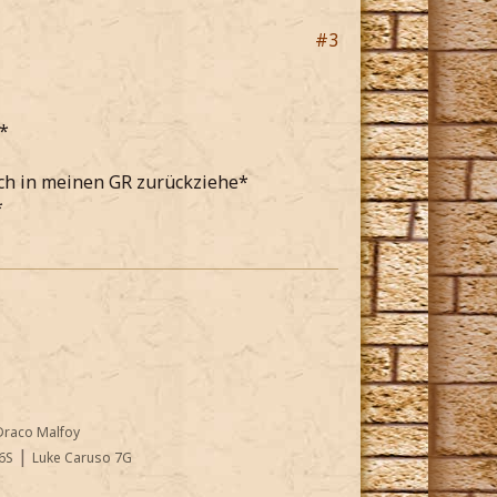
#3
*
ich in meinen GR zurückziehe*
*
Draco Malfoy
|
6S
Luke Caruso 7G