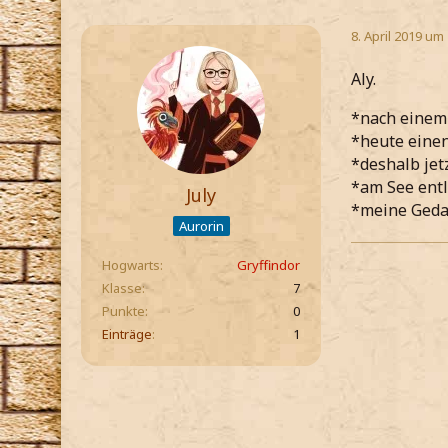
8. April 2019 um
Aly.
*nach einem
*heute einen
*deshalb jet
*am See ent
July
*meine Gedan
Aurorin
Hogwarts
Gryffindor
Klasse
7
Punkte
0
Einträge
1