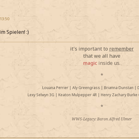
 13:50
m Spielen! :)
it's important to
remember
that we all have
magic
inside us.
*
Louana Perrier
|
Aly Greengrass
|
Brianna Dunstan
|
Lexy Selwyn 3G
|
Keaton Mulpepper 4R
|
Henry Zachary Burke 
*
WWS-Legacy: Baron Alfred Ulmer