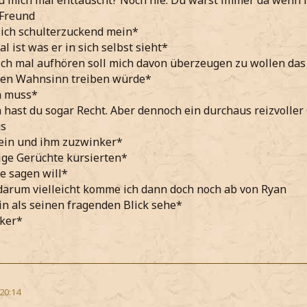
 mich mal enttäuscht? Noch nie. Du warst immer da wenn ic
 Freund
ich schulterzuckend mein*
l ist was er in sich selbst sieht*
ich mal aufhören soll mich davon überzeugen zu wollen das 
 den Wahnsinn treiben würde*
n muss*
h hast du sogar Recht. Aber dennoch ein durchaus reizvoller
gs
ein und ihm zuzwinker*
nige Gerüchte kursierten*
se sagen will*
 darum vielleicht komme ich dann doch noch ab von Ryan
n als seinen fragenden Blick sehe*
ker*
 20:14