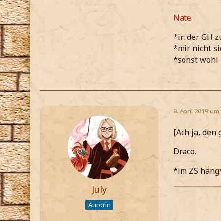
Nate
*in der GH z
*mir nicht s
*sonst wohl 
8. April 2019 um
[Ach ja, den 
Draco.
*im ZS häng
July
Aurorin