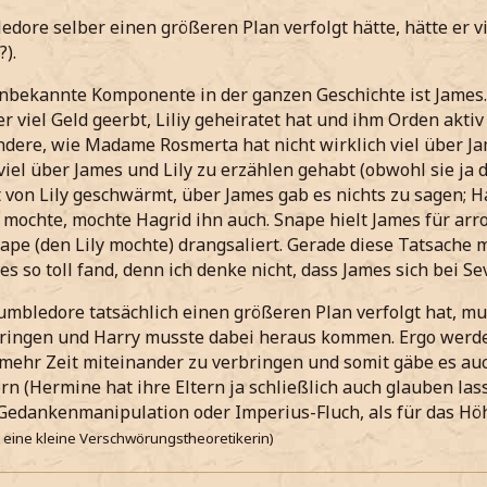
ore selber einen größeren Plan verfolgt hätte, hätte er 
).
unbekannte Komponente in der ganzen Geschichte ist James
er viel Geld geerbt, Liliy geheiratet hat und ihm Orden akti
 andere, wie Madame Rosmerta hat nicht wirklich viel über J
viel über James und Lily zu erzählen gehabt (obwohl sie ja
 von Lily geschwärmt, über James gab es nichts zu sagen; 
 mochte, mochte Hagrid ihn auch. Snape hielt James für arro
ape (den Lily mochte) drangsaliert. Gerade diese Tatsache 
es so toll fand, denn ich denke nicht, dass James sich bei S
bledore tatsächlich einen größeren Plan verfolgt hat, mus
ingen und Harry musste dabei heraus kommen. Ergo werden
ehr Zeit miteinander zu verbringen und somit gäbe es auc
rn (Hermine hat ihre Eltern ja schließlich auch glauben las
Gedankenmanipulation oder Imperius-Fluch, als für das Hö
kt eine kleine Verschwörungstheoretikerin)