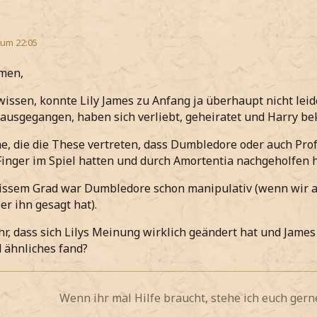
 um 22:05
men,
 wissen, konnte Lily James zu Anfang ja überhaupt nicht lei
ausgegangen, haben sich verliebt, geheiratet und Harry b
he, die die These vertreten, dass Dumbledore oder auch Pr
inger im Spiel hatten und durch Amortentia nachgeholfen h
issem Grad war Dumbledore schon manipulativ (wenn wir a
er ihn gesagt hat).
hr, dass sich Lilys Meinung wirklich geändert hat und Jam
 ähnliches fand?
Wenn ihr mal Hilfe braucht, stehe ich euch gerne