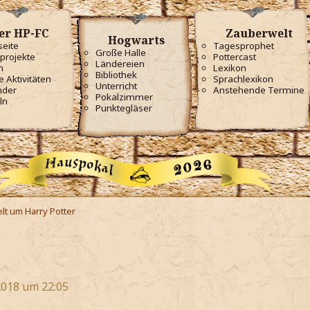
er HP-FC
Zauberwelt
Hogwarts
seite
Tagesprophet
Große Halle
projekte
Pottercast
Ländereien
m
Lexikon
Bibliothek
e Aktivitäten
Sprachlexikon
Unterricht
nder
Anstehende Termine
Pokalzimmer
ln
Punktegläser
lt um Harry Potter
2018 um 22:05