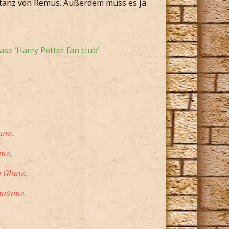
ptanz von Remus. Außerdem muss es ja
se ‘Harry Potter fan club’.
anz.
anz,
 Glanz.
nstanz.