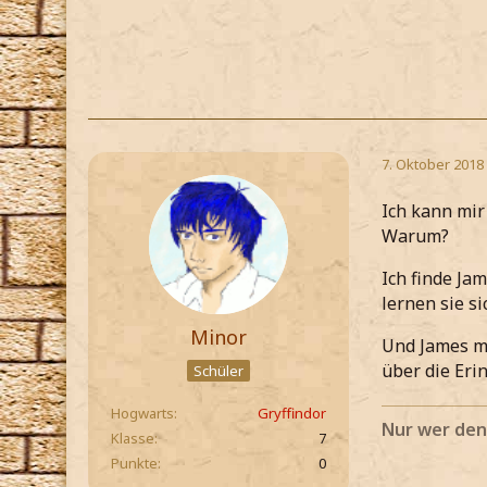
7. Oktober 2018
Ich kann mir 
Warum?
Ich finde Jam
lernen sie s
Minor
Und James mu
über die Eri
Schüler
Hogwarts
Gryffindor
Nur wer de
Klasse
7
Punkte
0