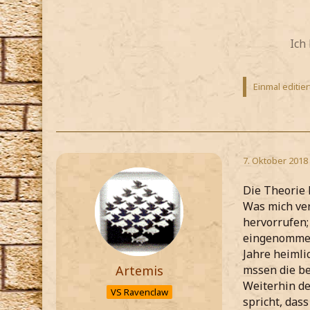
Ich
Einmal editier
7. Oktober 2018
Die Theorie h
Was mich ver
hervorrufen;
eingenommen 
Jahre heimli
Artemis
mssen die be
Weiterhin de
VS Ravenclaw
spricht, das