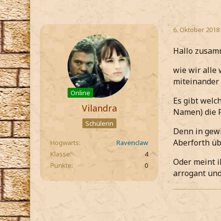
6. Oktober 2018
Hallo zusam
wie wir alle
miteinander 
Online
Es gibt welc
Vilandra
Namen) die F
Schülerin
Denn in gew
Aberforth üb
Hogwarts
Ravenclaw
Klasse
4
Oder meint i
Punkte
0
arrogant und