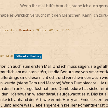
Wenn ihr mal Hilfe braucht, stehe ich euch gerne
 habe es wirklich versucht mit den Menschen. Kann ich zur
t, zuletzt von
Vilandra
(
7. Oktober 2018 um 13:47
)
 um 14:20
Offizieller Beitrag
ör ich auch zum ersten Mal. Und ich muss sagen, sie gefällt 
mutlich am meisten stört, ist die Benutzung von Amortentia
 allerdings sind diese nicht echt und verschwinden auch wie
wurde. (siehe Tom und Merope) Wenn Dumbledore Lily und 
ch den Trank eingeflöst hat, und Dumbledore hat sicher ein
iden irgendwann wieder daraus aufgewacht sein. Das ist als
nke ich anhand der Art, wie er mit Harry am Ende des erst
s Dumbledore was Liebe angeht ein kleiner Romantiker ist.