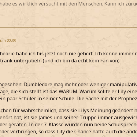
 habe es wirklich versucht mit den Menschen. Kann ich zur
 um 22:39
heorie habe ich bis jetzt noch nie gehört. Ich kenne immer 
trank unterjubeln (und ich bin da echt kein Fan von)
gesehen: Dumbledore mag mehr oder weniger manipulativ s
rage, die sich stellt ist das WARUM. Warum sollte er Lily ei
ein paar Schüler in seiner Schule. Die Sache mit der Prophe
 schon für wahrscheinlich, dass sie Lilys Meinung geändert h
hört hat, ist sie James und seiner Truppe immer ausgewich
der geraten. In der 7. Klasse wurden nun beide Schulspr
nder verbringen, so dass Lily die Chance hatte auch die an