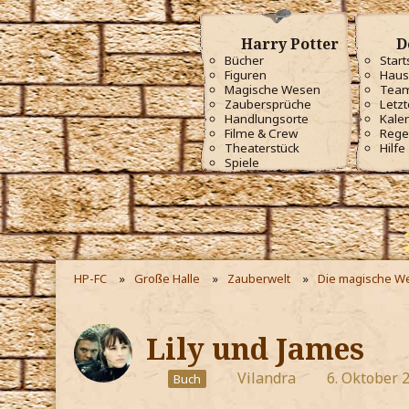
Harry Potter
D
Bücher
Start
Figuren
Haus
Magische Wesen
Tea
Zaubersprüche
Letzt
Handlungsorte
Kale
Filme & Crew
Rege
Theaterstück
Hilfe
Spiele
HP-FC
Große Halle
Zauberwelt
Die magische We
Lily und James
Vilandra
6. Oktober 
Buch