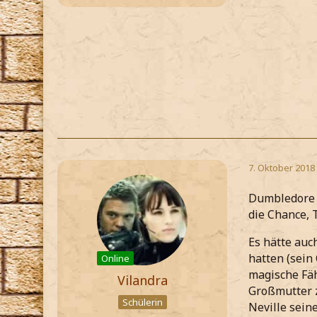
7. Oktober 2018
Dumbledore i
die Chance, 
Es hätte auc
hatten (sein
Online
magische Fäh
Vilandra
Großmutter z
Schülerin
Neville sein