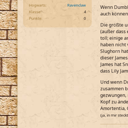
Hogwarts
Ravenclaw
Wenn Dumbled
Klasse
4
auch können?
Punkte
0
Die größte 
(außer dass 
toll; einige
haben nicht 
Slughorn hat
dieser James
James hat Sn
dass Lily Jam
Und wenn Dum
zusammen br
gezwungen, m
Kopf zu ände
Amortentia, 
(ja, in mir stec