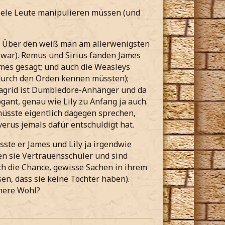
viele Leute manipulieren müssen (und
. Über den weiß man am allerwenigsten
v war). Remus und Sirius fanden James
ames gesagt; und auch die Weasleys
 durch den Orden kennen müssten);
Hagrid ist Dumbledore-Anhänger und da
gant, genau wie Lily zu Anfang ja auch.
müsste eigentlich dagegen sprechen,
everus jemals dafür entschuldigt hat.
ste er James und Lily ja irgendwie
 sie Vertrauensschüler und sind
h die Chance, gewisse Sachen in ihrem
sen, dass sie keine Tochter haben).
here Wohl?