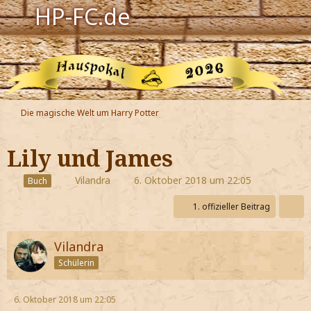
HP-FC.de
Navigation
Harry Potter
Der HP-FC
Die magische Welt um Harry Potter
Hogwarts
Lily und James
Zauberwelt
Vilandra
6. Oktober 2018 um 22:05
Buch
Willkommen
1. offizieller Beitrag
Jetzt Fanclub-Mitglied werden!
Vilandra
Schülerin
6. Oktober 2018 um 22:05