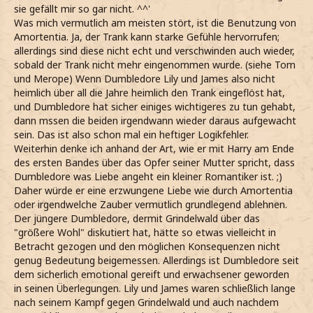
sie gefällt mir so gar nicht. ^^'
Was mich vermutlich am meisten stört, ist die Benutzung von
Amortentia. Ja, der Trank kann starke Gefühle hervorrufen;
allerdings sind diese nicht echt und verschwinden auch wieder,
sobald der Trank nicht mehr eingenommen wurde. (siehe Tom
und Merope) Wenn Dumbledore Lily und James also nicht
heimlich über all die Jahre heimlich den Trank eingeflöst hat,
und Dumbledore hat sicher einiges wichtigeres zu tun gehabt,
dann mssen die beiden irgendwann wieder daraus aufgewacht
sein. Das ist also schon mal ein heftiger Logikfehler.
Weiterhin denke ich anhand der Art, wie er mit Harry am Ende
des ersten Bandes über das Opfer seiner Mutter spricht, dass
Dumbledore was Liebe angeht ein kleiner Romantiker ist. ;)
Daher würde er eine erzwungene Liebe wie durch Amortentia
oder irgendwelche Zauber vermutlich grundlegend ablehnen.
Der jüngere Dumbledore, dermit Grindelwald über das
"größere Wohl" diskutiert hat, hätte so etwas vielleicht in
Betracht gezogen und den möglichen Konsequenzen nicht
genug Bedeutung beigemessen. Allerdings ist Dumbledore seit
dem sicherlich emotional gereift und erwachsener geworden
in seinen Überlegungen. Lily und James waren schließlich lange
nach seinem Kampf gegen Grindelwald und auch nachdem