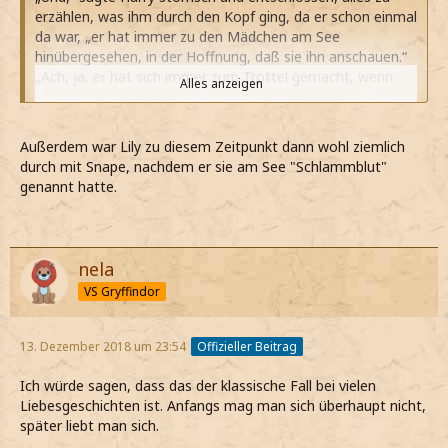
erzählen, was ihm durch den Kopf ging, da er schon einmal
da war, „er hat immer zu den Mädchen am See
hinübergesehen, in der Hoffnung, daß sie ihn anschauen.“
„Ach, ja, er hat sich immer zum Trottel gemacht, wenn
Alles anzeigen
Lily da war,“ sagte Sirius achselzuckend, „er konnte einfach
nicht mit dem Angeben aufhören, wenn er in ihrer Nähe
war.“
Außerdem war Lily zu diesem Zeitpunkt dann wohl ziemlich
„Wie kommt es, daß sie ihn geheiratet hat?“ fragte Harry
durch mit Snape, nachdem er sie am See "Schlammblut"
unglücklich. „Sie hat ihn gehasst!“
genannt hatte.
„Ach was, hat sie nicht,“ sagte Sirius.
„Im siebten Jahr war sie dann mit ihm zusammen.“ sagte
Lupin
„Da war James nicht mehr so aufgeblasen,“ sagte Sirius.
nela
„Und hatte aufgehört, Leute nur so zum Spaß zu
VS Gryffindor
verhexen.“ sagte Lupin.
„Sogar Snape?“ fragte Harry.
„Naja,“ sagte Lupin langsam. „Snape war ein besonderer
13. Dezember 2018 um 23:54
Offizieller Beitrag
Fall. Ich meine, er hat nie eine Gelegenheit ausgelassen
um James ein Fluch hinterherzuschleudern, da kannst du
Ich würde sagen, dass das der klassische Fall bei vielen
nicht erwarten, daß James das so einfach hinnimmt,
Liebesgeschichten ist. Anfangs mag man sich überhaupt nicht,
oder?“
später liebt man sich.
„Und meine Mum fand das in Ordnung?“