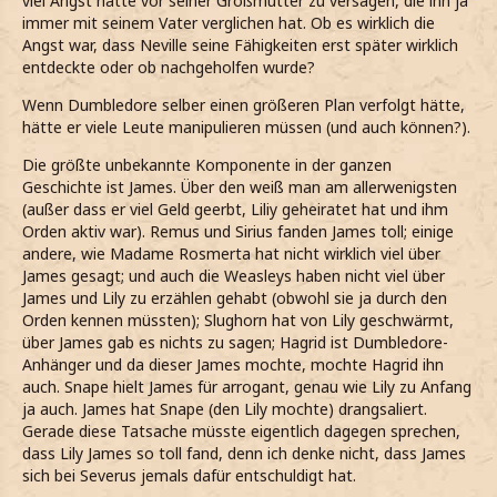
viel Angst hatte vor seiner Großmutter zu versagen, die ihn ja
immer mit seinem Vater verglichen hat. Ob es wirklich die
Angst war, dass Neville seine Fähigkeiten erst später wirklich
entdeckte oder ob nachgeholfen wurde?
Wenn Dumbledore selber einen größeren Plan verfolgt hätte,
hätte er viele Leute manipulieren müssen (und auch können?).
Die größte unbekannte Komponente in der ganzen
Geschichte ist James. Über den weiß man am allerwenigsten
(außer dass er viel Geld geerbt, Liliy geheiratet hat und ihm
Orden aktiv war). Remus und Sirius fanden James toll; einige
andere, wie Madame Rosmerta hat nicht wirklich viel über
James gesagt; und auch die Weasleys haben nicht viel über
James und Lily zu erzählen gehabt (obwohl sie ja durch den
Orden kennen müssten); Slughorn hat von Lily geschwärmt,
über James gab es nichts zu sagen; Hagrid ist Dumbledore-
Anhänger und da dieser James mochte, mochte Hagrid ihn
auch. Snape hielt James für arrogant, genau wie Lily zu Anfang
ja auch. James hat Snape (den Lily mochte) drangsaliert.
Gerade diese Tatsache müsste eigentlich dagegen sprechen,
dass Lily James so toll fand, denn ich denke nicht, dass James
sich bei Severus jemals dafür entschuldigt hat.