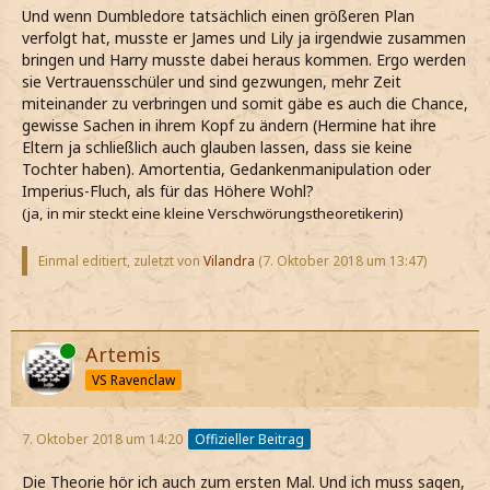
Und wenn Dumbledore tatsächlich einen größeren Plan
verfolgt hat, musste er James und Lily ja irgendwie zusammen
bringen und Harry musste dabei heraus kommen. Ergo werden
sie Vertrauensschüler und sind gezwungen, mehr Zeit
miteinander zu verbringen und somit gäbe es auch die Chance,
gewisse Sachen in ihrem Kopf zu ändern (Hermine hat ihre
Eltern ja schließlich auch glauben lassen, dass sie keine
Tochter haben). Amortentia, Gedankenmanipulation oder
Imperius-Fluch, als für das Höhere Wohl?
(ja, in mir steckt eine kleine Verschwörungstheoretikerin)
Einmal editiert, zuletzt von
Vilandra
(
7. Oktober 2018 um 13:47
)
Online
Artemis
VS Ravenclaw
7. Oktober 2018 um 14:20
Offizieller Beitrag
Die Theorie hör ich auch zum ersten Mal. Und ich muss sagen,