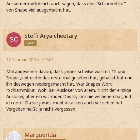
„Davon wußte sie nicht so sehr viel, ehrlich gesagt.“ sagte
Ausserdem würde ich auch sagen, dass das "Schlammblut"
Sirius. „Ich meine, James hat sich nicht mit ihr verabredet
von Snape viel ausgemacht hat.
und dann Snape mitgebracht um ihn vor ihren Augen zu
verhexen, verstehst du?"
Sirius runzelte die Stirn, denn Harry sah immer noch nicht
überzeugt aus.
Steffi Arya cheetary
„Schau mal,“ sagte er, „dein Vater war der beste Freund,
Gast
den ich je hatte und er war ein guter Mensch. Eine Menge
Leute sind Idioten, wenn sie fünfzehn sind. Er ist da
herausgewachsen.“
17. Februar 2019 um 17:04
aus: HP 5 - "Berufsberatung"
Mal abgesehen davon, dass james scheiße war mit 15 und
Snape ,seit er ihn das erste mal gesehen hat, gehasst hat und
ihn deswegen niedergemacht hat. War Snapes Wort
"Schlammblut" wohl der Auslöser von allem. Nicht der einzige
Auslöser, aber ein wichtiger. Das lily ihm nie verziehen hat,find
ich doof. Da sie james mobbattacken auch verziehen hat.
Vergeben heißt ja nicht vergessen.
Marguerida