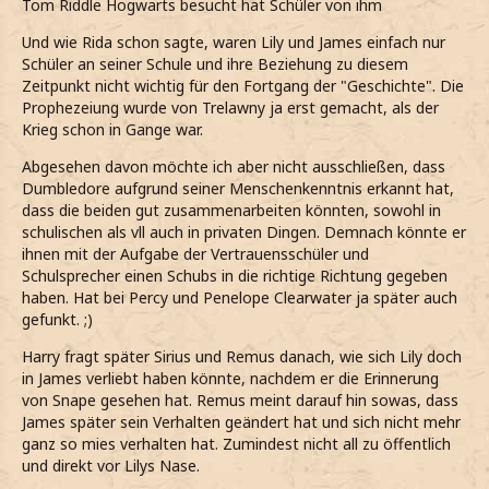
Tom Riddle Hogwarts besucht hat Schüler von ihm
Und wie Rida schon sagte, waren Lily und James einfach nur
Schüler an seiner Schule und ihre Beziehung zu diesem
Zeitpunkt nicht wichtig für den Fortgang der "Geschichte". Die
Prophezeiung wurde von Trelawny ja erst gemacht, als der
Krieg schon in Gange war.
Abgesehen davon möchte ich aber nicht ausschließen, dass
Dumbledore aufgrund seiner Menschenkenntnis erkannt hat,
dass die beiden gut zusammenarbeiten könnten, sowohl in
schulischen als vll auch in privaten Dingen. Demnach könnte er
ihnen mit der Aufgabe der Vertrauensschüler und
Schulsprecher einen Schubs in die richtige Richtung gegeben
haben. Hat bei Percy und Penelope Clearwater ja später auch
gefunkt. ;)
Harry fragt später Sirius und Remus danach, wie sich Lily doch
in James verliebt haben könnte, nachdem er die Erinnerung
von Snape gesehen hat. Remus meint darauf hin sowas, dass
James später sein Verhalten geändert hat und sich nicht mehr
ganz so mies verhalten hat. Zumindest nicht all zu öffentlich
und direkt vor Lilys Nase.