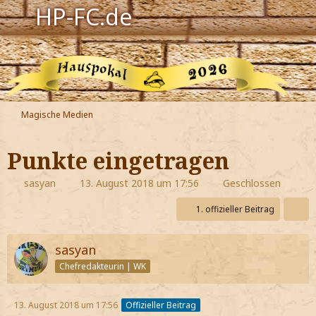
HP-FC.de
Navigation
Harry Potter
Der HP-FC
Magische Medien
Hogwarts
Punkte eingetragen
Zauberwelt
sasyan
13. August 2018 um 17:56
Geschlossen
Willkommen
1. offizieller Beitrag
sasyan
Jetzt Fanclub-Mitglied werden!
Chefredakteurin | WK
13. August 2018 um 17:56
Offizieller Beitrag