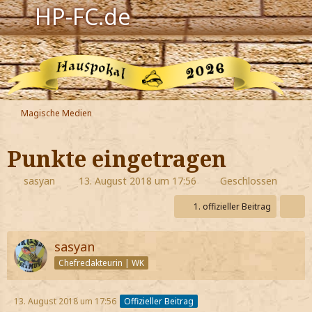
HP-FC.de
Navigation
Harry Potter
Der HP-FC
Magische Medien
Hogwarts
Punkte eingetragen
Zauberwelt
sasyan
13. August 2018 um 17:56
Geschlossen
Willkommen
1. offizieller Beitrag
sasyan
Jetzt Fanclub-Mitglied werden!
Chefredakteurin | WK
13. August 2018 um 17:56
Offizieller Beitrag