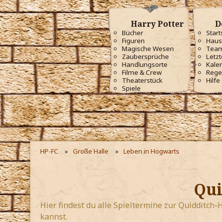
Harry Potter
D
Bücher
Start
Figuren
Haus
Magische Wesen
Tea
Zaubersprüche
Letzt
Handlungsorte
Kale
Filme & Crew
Rege
Theaterstück
Hilfe
Spiele
HP-FC
Große Halle
Leben in Hogwarts
Qui
Hier findest du alle Spieltermine zur Quidditch
kannst.