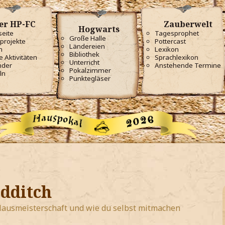
er HP-FC
Zauberwelt
Hogwarts
seite
Tagesprophet
Große Halle
projekte
Pottercast
Ländereien
m
Lexikon
Bibliothek
e Aktivitäten
Sprachlexikon
Unterricht
nder
Anstehende Termine
Pokalzimmer
ln
Punktegläser
dditch
-Hausmeisterschaft und wie du selbst mitmachen