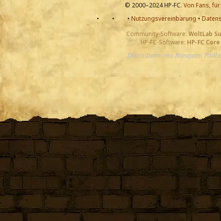
© 2000–2024 HP-FC.
Von Fans, für
•
•
•
Nutzungsvereinbarung
•
Datens
Community-Software:
WoltLab S
HP-FC-Software:
HP-FC Core
Draco Dormiens Nunquam Titill