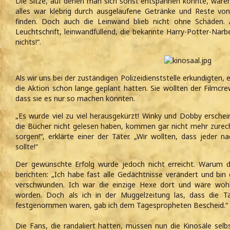
Die Sitze, auf denen man sich sonst entspannen konnte, waren 
alles war klebrig durch ausgelaufene Getränke und Reste vo
finden. Doch auch die Leinwand blieb nicht ohne Schäden. 
Leuchtschrift, leinwandfüllend, die bekannte Harry-Potter-Nar
nichts!“.
Als wir uns bei der zuständigen Polizeidienststelle erkundigten, 
die Aktion schon lange geplant hatten. Sie wollten der Filmcr
dass sie es nur so machen könnten.
„Es wurde viel zu viel herausgekürzt! Winky und Dobby erschei
die Bücher nicht gelesen haben, kommen gar nicht mehr zurec
sorgen!“, erklärte einer der Täter. „Wir wollten, dass jeder 
sollte!“
Der gewünschte Erfolg wurde jedoch nicht erreicht. Warum d
berichten: „Ich habe fast alle Gedächtnisse verändert und bin
verschwunden. Ich war die einzige Hexe dort und wäre wohl
worden. Doch als ich in der Muggelzeitung las, dass die T
festgenommen waren, gab ich dem Tagespropheten Bescheid.“
Die Fans, die randaliert hatten, müssen nun die Kinosäle selb