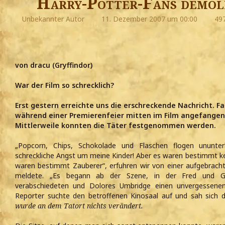
Harry-Potter-Fans demol
Unbekannter Autor
11. Dezember 2007 um 00:00
497
von dracu (Gryffindor)
War der Film so schrecklich?
Erst gestern erreichte uns die erschreckende Nachricht. F
während einer Premierenfeier mitten im Film angefangen,
Mittlerweile konnten die Täter festgenommen werden.
„Popcorn, Chips, Schokolade und Flaschen flogen ununte
schreckliche Angst um meine Kinder! Aber es waren bestimmt ke
waren bestimmt Zauberer“, erfuhren wir von einer aufgebrachte
meldete. „Es begann ab der Szene, in der Fred und G
verabschiedeten und Dolores Umbridge einen unvergessenen 
Reporter suchte den betroffenen Kinosaal auf und sah sich
wurde an dem Tatort nichts verändert.