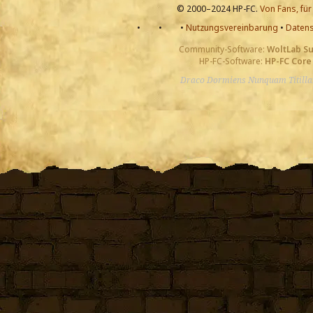
© 2000–2024 HP-FC.
Von Fans, für
•
•
•
Nutzungsvereinbarung
•
Datens
Community-Software:
WoltLab S
HP-FC-Software:
HP-FC Core
Draco Dormiens Nunquam Titill