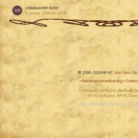
Unbekannter Autor
5. Januar 2008 um 00:00
© 2000–2024 HP-FC.
Von Fans, für
•
•
•
Nutzungsvereinbarung
•
Datens
Community-Software:
WoltLab S
HP-FC-Software:
HP-FC Core
Draco Dormiens Nunquam Titill