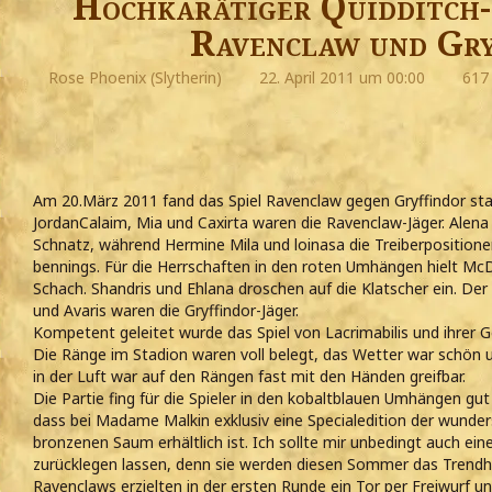
Hochkarätiger Quidditch-
Ravenclaw und Gry
Rose Phoenix (Slytherin)
22. April 2011 um 00:00
617 
Am 20.März 2011 fand das Spiel Ravenclaw gegen Gryffindor sta
JordanCalaim, Mia und Caxirta waren die Ravenclaw-Jäger. Alena
Schnatz, während Hermine Mila und loinasa die Treiberposition
bennings. Für die Herrschaften in den roten Umhängen hielt McD
Schach. Shandris und Ehlana droschen auf die Klatscher ein. Der 
und Avaris waren die Gryffindor-Jäger.
Kompetent geleitet wurde das Spiel von Lacrimabilis und ihrer Ge
Die Ränge im Stadion waren voll belegt, das Wetter war schön 
in der Luft war auf den Rängen fast mit den Händen greifbar.
Die Partie fing für die Spieler in den kobaltblauen Umhängen g
dass bei Madame Malkin exklusiv eine Specialedition der wun
bronzenen Saum erhältlich ist. Ich sollte mir unbedingt auch e
zurücklegen lassen, denn sie werden diesen Sommer das Trendhig
Ravenclaws erzielten in der ersten Runde ein Tor per Freiwurf u