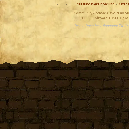
•
•
•
Nutzungsvereinbarung
•
Datens
Community-Software:
WoltLab S
HP-FC-Software:
HP-FC Core
Draco Dormiens Nunquam Titill