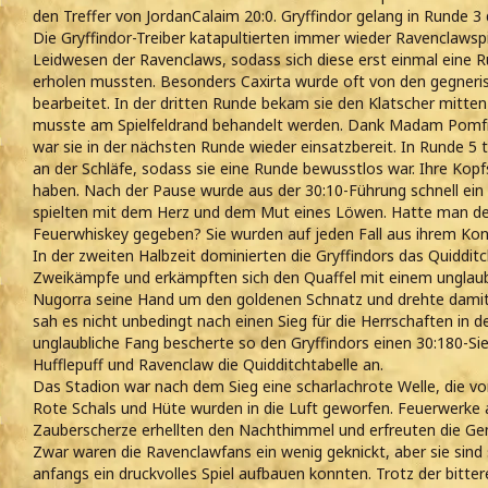
den Treffer von JordanCalaim 20:0. Gryffindor gelang in Runde 3 
Die Gryffindor-Treiber katapultierten immer wieder Ravenclawsp
Leidwesen der Ravenclaws, sodass sich diese erst einmal eine
erholen mussten. Besonders Caxirta wurde oft von den gegneri
bearbeitet. In der dritten Runde bekam sie den Klatscher mitten 
musste am Spielfeldrand behandelt werden. Dank Madam Pomfrey, 
war sie in der nächsten Runde wieder einsatzbereit. In Runde 5 t
an der Schläfe, sodass sie eine Runde bewusstlos war. Ihre Ko
haben. Nach der Pause wurde aus der 30:10-Führung schnell ein 
spielten mit dem Herz und dem Mut eines Löwen. Hatte man den
Feuerwhiskey gegeben? Sie wurden auf jeden Fall aus ihrem Kon
In der zweiten Halbzeit dominierten die Gryffindors das Quidditch
Zweikämpfe und erkämpften sich den Quaffel mit einem unglaubl
Nugorra seine Hand um den goldenen Schnatz und drehte damit
sah es nicht unbedingt nach einen Sieg für die Herrschaften in
unglaubliche Fang bescherte so den Gryffindors einen 30:180-Sieg
Hufflepuff und Ravenclaw die Quidditchtabelle an.
Das Stadion war nach dem Sieg eine scharlachrote Welle, die v
Rote Schals und Hüte wurden in die Luft geworfen. Feuerwerke
Zauberscherze erhellten den Nachthimmel und erfreuten die Ge
Zwar waren die Ravenclawfans ein wenig geknickt, aber sie sind 
anfangs ein druckvolles Spiel aufbauen konnten. Trotz der bitte