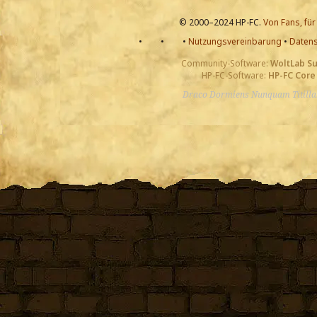
© 2000–2024 HP-FC.
Von Fans, für
•
•
•
Nutzungsvereinbarung
•
Datens
Community-Software:
WoltLab S
HP-FC-Software:
HP-FC Core
Draco Dormiens Nunquam Titill