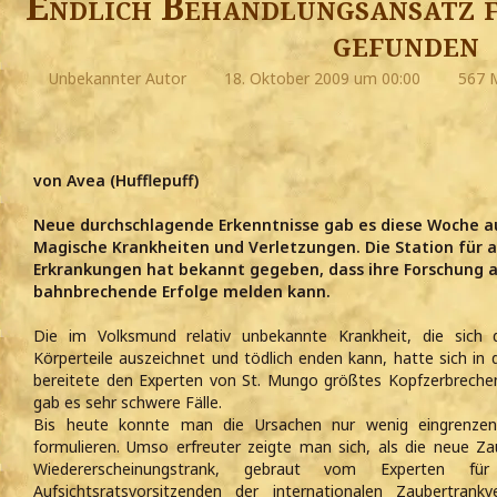
Endlich Behandlungsansatz f
gefunden
Unbekannter Autor
18. Oktober 2009 um 00:00
567 M
von Avea (Hufflepuff)
Neue durchschlagende Erkenntnisse gab es diese Woche 
Magische Krankheiten und Verletzungen. Die Station für
Erkrankungen hat bekannt gegeben, dass ihre Forschung a
bahnbrechende Erfolge melden kann.
Die im Volksmund relativ unbekannte Krankheit, die sich d
Körperteile auszeichnet und tödlich enden kann, hatte sich in 
bereitete den Experten von St. Mungo größtes Kopfzerbreche
gab es sehr schwere Fälle.
Bis heute konnte man die Ursachen nur wenig eingrenze
formulieren. Umso erfreuter zeigte man sich, als die neue Z
Wiedererscheinungstrank, gebraut vom Experten für
Aufsichtsratsvorsitzenden der internationalen Zaubertrank