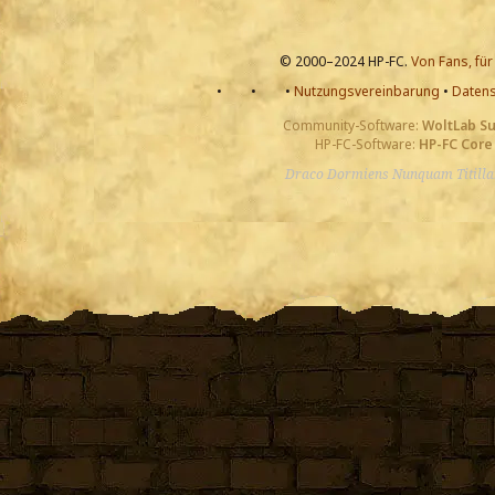
© 2000–2024 HP-FC.
Von Fans, für
•
•
•
Nutzungsvereinbarung
•
Datens
Community-Software:
WoltLab S
HP-FC-Software:
HP-FC Core
Draco Dormiens Nunquam Titill