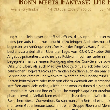
Bonn meets Fantasy: Die
Avaris (Gryffindor)
14. Oktober 2009 um 00:00
534 Ma
Ring*Con, allein dieser Begriff schafft es, die Augen hunderter
jedes Jahr aufs Neue zum Leuchten zu bringen. Auch diesmal scha
begeisterten Anhänger von „Der Herr der Ringe“, „Harry Potter“ 
bestens zu unterhalten. Über drei Tage, vom 02.-04. Oktober 20
Angebot präsentiert, welches das Publikum noch viel tiefer in ihr
begegnete man bei einem Rundgang über das Con-Gelände sow
Orks und Elben, als auch Mad Eye Moody, Sirius Black oder Lor
zahlreichen Hogwarts-Schülern fanden sich dann auch ein paa
Bereich der Vampire und Werwölfe. Während am Eingang zum Haup
Karten kontrollierte oder man von einem Werwolf am Merchandi
streiften auch viele Bellas, Alices oder Rosalies durch die Mens
Stephenie Meyer und ihre erfolgreiche Vampir-Saga zum Ausdruc
phantasievollen Vielfalt kam es dann auch zu den ungewöhnlich
Besuchern dieser Convention. So sah man zum Beispiel einen al
munteren Gedankenaustausch mit einer Gruppe Elben und Mens