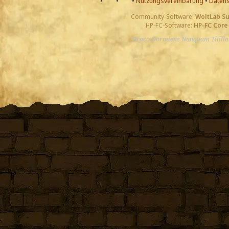
•
•
•
Nutzungsvereinbarung
•
Datens
Community-Software:
WoltLab S
HP-FC-Software:
HP-FC Core
Draco Dormiens Nunquam Titill