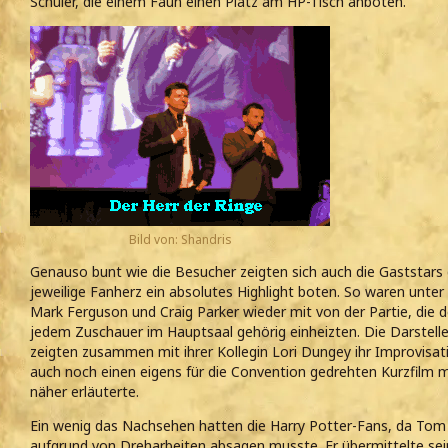
Schüler, die einem Faun einen Platz am HP-Tisch anboten.
Bild von: Shandris
Genauso bunt wie die Besucher zeigten sich auch die Gaststars d
jeweilige Fanherz ein absolutes Highlight boten. So waren unte
Mark Ferguson und Craig Parker wieder mit von der Partie, die
jedem Zuschauer im Hauptsaal gehörig einheizten. Die Darsteller
zeigten zusammen mit ihrer Kollegin Lori Dungey ihr Improvisa
auch noch einen eigens für die Convention gedrehten Kurzfilm m
näher erläuterte.
Ein wenig das Nachsehen hatten die Harry Potter-Fans, da Tom F
aufgrund von Dreharbeiten absagen musste. Er übermittelte sein