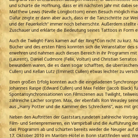
und schürte die Hoffnung, dass er im nächsten Jahr mit dabei se
Matthew Lewis (Neville Longbottom) einen Besuch möglich mac
Dafür zeigte er dann aber auch, dass er die Tanzschritte zur We
und der Feuerkelch“ immer noch beherrschte. Außerdem stellte e
Zuschauer und erklärte die Bedeutung seines Tattoos in Form eine
Auch die Twilight-Fans kamen auf der Ring*Con nicht zu kurz. 
Bücher und des ersten Films konnten sich die Veranstalter des 
erwehren und nahmen auch diesen Bereich in ihr Programm mit a
(Laurent), Daniel Cudmore (Felix, Volturi) und Christian Serrato
bewundern waren, die es dann sogar schafften, die überraschen
Cullen) und Kellan Lutz (Emmett Cullen) etwas leichter zu versc
Einen großen Erfolg konnten auch die eingeladenen Synchronspr
Johannes Raspe (Edward Cullen) und Max Felder (Jacob Black) für
Spontansynchronisationen von Filmszenen aus Twilight, teilweis
zahlreiche Lacher sorgten. Max, der ebenfalls Ron Weasley seine 
aus „Harry Potter und die Kammer des Schreckens“, was mit gr
Neben den Auftritten der Gaststars rundeten zahlreiche Vort
Film- und Serienpremieren, ein Vampirball und die Aufführung d
das Programm ab und schürten bereits wieder die Neugier auf d
17. Oktober 2010 im Maritim-Hotel in Bonn stattfinden wird. Wer