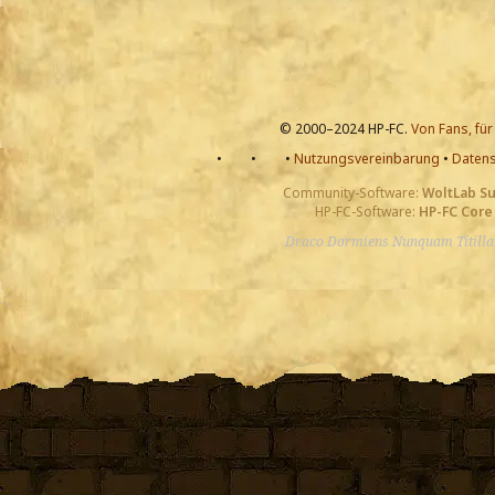
© 2000–2024 HP-FC.
Von Fans, für
•
•
•
Nutzungsvereinbarung
•
Datens
Community-Software:
WoltLab S
HP-FC-Software:
HP-FC Core
Draco Dormiens Nunquam Titill