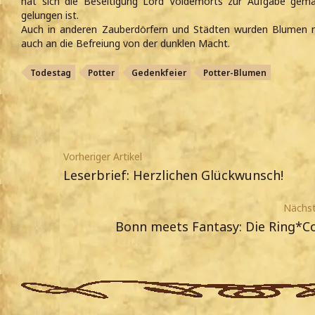
hat sich die Beseitigung Lord Voldemorts zur Aufgabe gema
gelungen ist.
Auch in anderen Zauberdörfern und Städten wurden Blumen n
auch an die Befreiung von der dunklen Macht.
Todestag
Potter
Gedenkfeier
Potter-Blumen
Vorheriger Artikel
Leserbrief: Herzlichen Glückwunsch!
Nächst
Bonn meets Fantasy: Die Ring*C