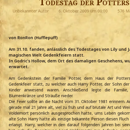
Todestag der Potters 
Unbekannter Autor
6. Oktober 2009 um 00:00
576 Ma
von RonRon (Hufflepuff)
Am 31.10. fanden, anlässlich des Todestages von Lily und J
magischen Welt Gedenkfeiern statt.
In Godric’s Hollow, dem Ort des damaligen Geschehens, 
erwartet.
Am Gedenkstein der Familie Potter, dem Haus der Potters,
Gedenkfeier statt, zu welcher auch Harry Potter, der Sohn der 
Kinder anwesend waren. Anschließend legte die Familie,
Blumenkränze und Sträuße nieder.
Die Feier sollte an die Nacht vom 31. Oktober 1981 erinnern. A
gerade mal 21 Jahre alt, viel zu früh und auf brutale Art und W
Voldemort persönlich ausgesprochen hatte, ums Leben gekom
alte Sohn Harry hatte als einzige bekannte Person diesen Fluc
erlangt. Harry, welcher in den darauf folgenden Jahren bei se