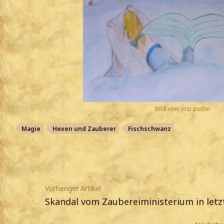
Bild von: josi potter
Magie
Hexen und Zauberer
Fischschwanz
Vorheriger Artikel
Skandal vom Zaubereiministerium in letz