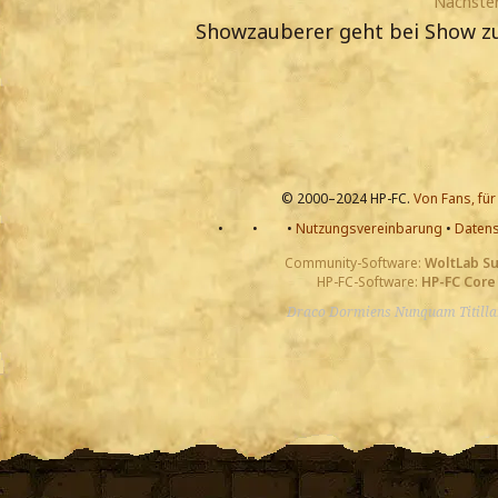
Nächster
Showzauberer geht bei Show z
© 2000–2024 HP-FC.
Von Fans, für
•
•
•
Nutzungsvereinbarung
•
Datens
Community-Software:
WoltLab S
HP-FC-Software:
HP-FC Core
Draco Dormiens Nunquam Titill