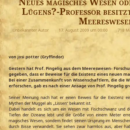
Neues magisches Wesen od
Lügens?-Professor besitz
Meereswese
Unbekannter Autor
17. August 2009 um 00:00
718 Ma
von josi potter (Gryffindor)
Gestern hat Prof. Pingelig aus dem Meereswesen- Forsch
gegeben, dass er Beweise für die Existenz eines neuen m
Bei einer Zusammenkunft von Wissenschaftlern, die die 
erforschen, gab es nach einer Ansage von Prof. Pingelig g
Seiner Meinung nach hat er einen Beweis für die Existenz ei
Mythen der Muggel als „Lissen“ bekannt ist.
Dabei handelt es sich um ein Wesen mit Fischschwanz und d
Tiefen der Ozeane lebt und die Größe von einem Meter erreic
magisches Wesen, sondern findet seinen Ursprung im Menschen
durch Bisse verwandelt. Sie sehen zwar harmlos aus, aber ha