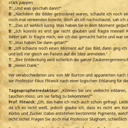
stark pappen.
T:
„Und was geschah dann?“
B:
„Nachdem die Bilder getrocknet waren, schaute ich noch ein
noch mal verwenden konnte, doch als ich nachschaute, sah ich au
T:
„Das ist wirklich lustig. Was haben Sie in dem Moment gedac
B:
„Ich konnte es erst gar nicht glauben und fragte meinen K
Bilder sah. Er fragte mich, wie ich das gemacht hätte und war se
T:
„Was haben Sie dann getan?“
B:
„Ich schaute noch einen Moment auf das Bild, dann ging ich
und ließ mir gleich ein Patent auf die Idee anmelden.“
T:
„Ihre Entdeckung wird sicherlich die ganze Zauberergemeinsc
B:
„Vielen Dank.“
Wir verabschiedeten uns von Mr Burton und apparierten nac
wir Professor Filius Flitwick nach einer logischen Erklärung für d
Tagesprophetredakteur:
„Können Sie uns vielleicht erklären
tauchen muss, um sie farbig zu bekommen?“
Prof. Flitwick:
„Oh, das habe ich mich auch schon gefragt. Leide
da ich es nicht weiß, jedoch glaube ich, dass es nicht am Kü
Kürbis und Zucker. Dabei entstehen bestimmte Pigmente, welche 
nicht sicher. Fragen Sie doch mal Professor Slughorn, schließlich 