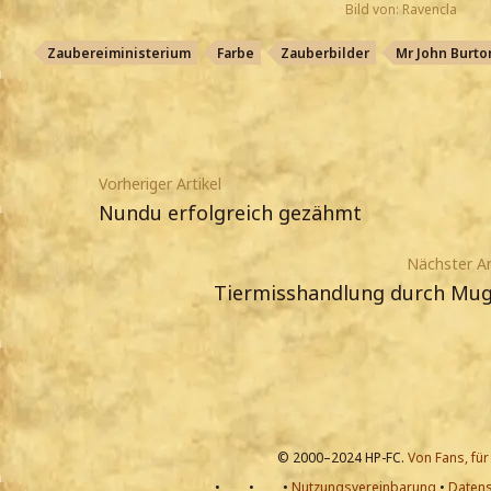
Bild von: Ravencla
Zaubereiministerium
Farbe
Zauberbilder
Mr John Burto
Vorheriger Artikel
Nundu erfolgreich gezähmt
Nächster Ar
Tiermisshandlung durch Mug
© 2000–2024 HP-FC.
Von Fans, für
•
•
•
Nutzungsvereinbarung
•
Datens