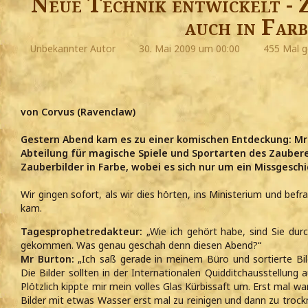
Neue Technik entwickelt - 
auch in Farb
Unbekannter Autor
30. Mai 2009 um 00:00
455 Mal g
von Corvus (Ravenclaw)
Gestern Abend kam es zu einer komischen Entdeckung: Mr J
Abteilung für magische Spiele und Sportarten des Zauber
Zauberbilder in Farbe, wobei es sich nur um ein Missgeschi
Wir gingen sofort, als wir dies hörten, ins Ministerium und be
kam.
Tagesprophetredakteur:
„Wie ich gehört habe, sind Sie dur
gekommen. Was genau geschah denn diesen Abend?“
Mr Burton:
„Ich saß gerade in meinem Büro und sortierte Bild
Die Bilder sollten in der Internationalen Quidditchausstellung
Plötzlich kippte mir mein volles Glas Kürbissaft um. Erst mal wa
Bilder mit etwas Wasser erst mal zu reinigen und dann zu trock