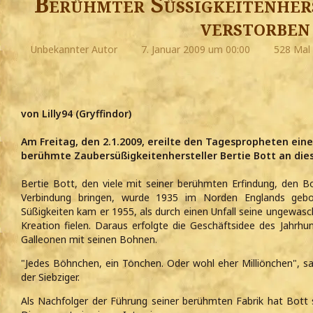
Berühmter Süßigkeitenhers
verstorben
Unbekannter Autor
7. Januar 2009 um 00:00
528 Mal 
von Lilly94 (Gryffindor)
Am Freitag, den 2.1.2009, ereilte den Tagespropheten eine
berühmte Zaubersüßigkeitenhersteller Bertie Bott an die
Bertie Bott, den viele mit seiner berühmten Erfindung, den B
Verbindung bringen, wurde 1935 im Norden Englands gebo
Süßigkeiten kam er 1955, als durch einen Unfall seine ungewasc
Kreation fielen. Daraus erfolgte die Geschäftsidee des Jahrh
Galleonen mit seinen Bohnen.
"Jedes Böhnchen, ein Tönchen. Oder wohl eher Milliönchen", sa
der Siebziger.
Als Nachfolger der Führung seiner berühmten Fabrik hat Bott