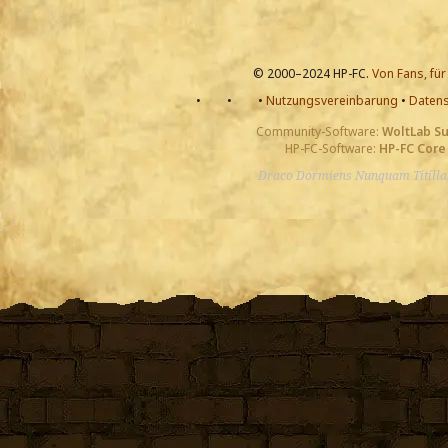
© 2000–2024 HP-FC.
Von Fans, für
•
•
•
Nutzungsvereinbarung
•
Datens
Community-Software:
WoltLab S
HP-FC-Software:
HP-FC Core
Draco Dormiens Nunquam Titill