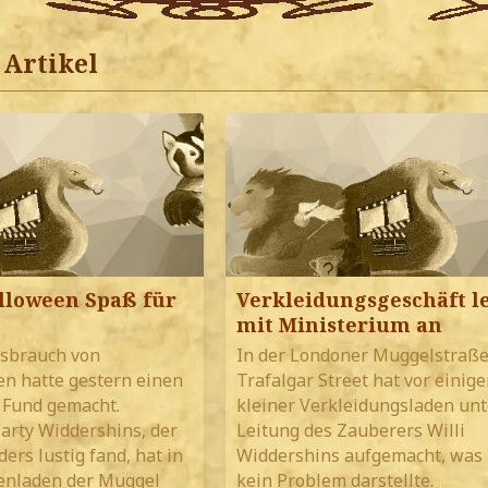
Artikel
lloween Spaß für
Verkleidungsgeschäft le
mit Ministerium an
ssbrauch von
In der Londoner Muggelstraß
n hatte gestern einen
Trafalgar Street hat vor einige
 Fund gemacht.
kleiner Verkleidungsladen unt
arty Widdershins, der
Leitung des Zauberers Willi
ers lustig fand, hat in
Widdershins aufgemacht, was
enladen der Muggel
kein Problem darstellte.