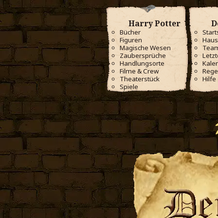
Harry Potter
D
Bücher
Start
Figuren
Haus
Magische Wesen
Tea
Zaubersprüche
Letzt
Handlungsorte
Kale
Filme & Crew
Rege
Theaterstück
Hilfe
Spiele