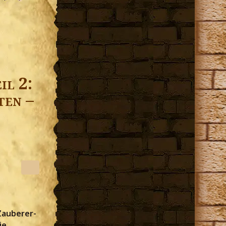
il 2:
ten –
Zauberer-
ie