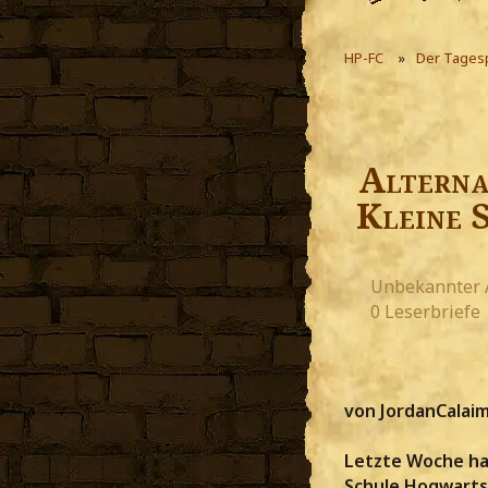
HP-FC
Der Tages
Alterna
Kleine 
Unbekannter 
0 Leserbriefe
von JordanCalai
Letzte Woche hab
Schule Hogwarts 