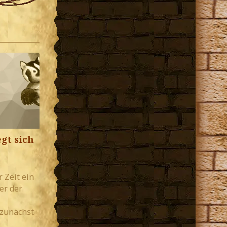
gt sich
e
r Zeit ein
er der
 zunächst