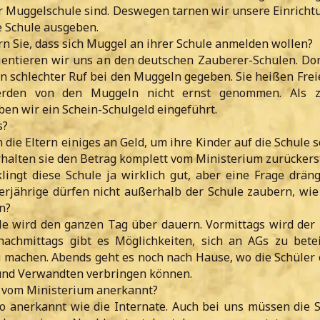
r Muggelschule sind. Deswegen tarnen wir unsere Einricht
te Schule ausgeben.
n Sie, dass sich Muggel an ihrer Schule anmelden wollen?
entieren wir uns an den deutschen Zauberer-Schulen. Dor
in schlechter Ruf bei den Muggeln gegeben. Sie heißen Frei
rden von den Muggeln nicht ernst genommen. Als zu
en wir ein Schein-Schulgeld eingeführt.
s?
n die Eltern einiges an Geld, um ihre Kinder auf die Schule 
rhalten sie den Betrag komplett vom Ministerium zurückerst
lingt diese Schule ja wirklich gut, aber eine Frage dräng
erjährige dürfen nicht außerhalb der Schule zaubern, wie 
n?
e wird den ganzen Tag über dauern. Vormittags wird der 
nachmittags gibt es Möglichkeiten, sich an AGs zu bete
machen. Abends geht es noch nach Hause, wo die Schüler 
 und Verwandten verbringen können.
e vom Ministerium anerkannt?
o anerkannt wie die Internate. Auch bei uns müssen die 