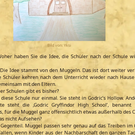
Bild von: Yksi
oher haben Sie die Idee, die Schüler nach der Schule w
Die Idee stammt von den Muggeln. Das ist dort weiter verb
ie Schüler kehren nach dem Unterricht wieder nach Haus
emeinsam mit den Eltern.
er Schulen gibt es bisher?
diese Schule nur einmal. Sie steht in Godric’s Hollow. And
ate steht die ‚Godric Gryffindor High School’, benann
, für die Muggel ganz offensichtlich etwas außerhalb des O
as nicht Aufsehen?
Gegenteil. Muggel passen sehr genau auf das Treiben im O
fallen, wenn Kinder aus der Nachbarschaft den ganzen Ta