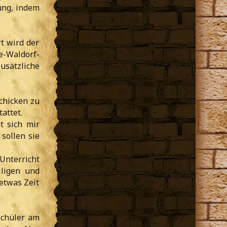
ung, indem
t wird der
e-Waldorf-
sätzliche
schicken zu
attet.
t sich mir
sollen sie
Unterricht
iligen und
etwas Zeit
Schüler am