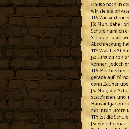
Hause noch in de
wir sie als priva
TP:
Wie verhinder
JS:
Nun, dabei ori
Schule nämlich e
Schulen und we
Abschreckung hab
TP:
Was heißt da
JS:
Offiziell zahle
können. Jedoch e
TP:
Bis hierhin k
gerade auf. Mind
dann Zauber übe
JS:
Nun, die Schul
stattfinden und 
Hausaufgaben zu 
mit ihren Eltern
TP:
Ist die Schul
JS:
Sie ist genaus