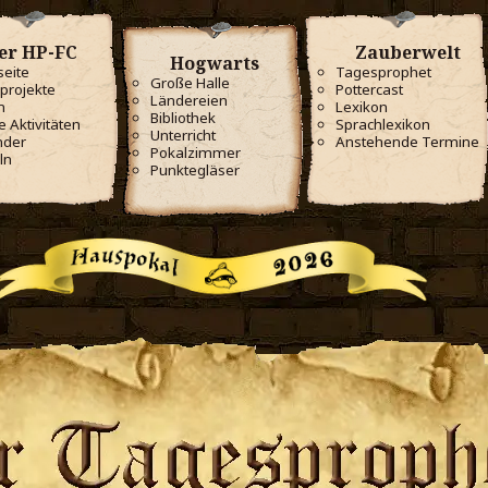
er HP-FC
Zauberwelt
Hogwarts
seite
Tagesprophet
Große Halle
projekte
Pottercast
Ländereien
m
Lexikon
Bibliothek
e Aktivitäten
Sprachlexikon
Unterricht
nder
Anstehende Termine
Pokalzimmer
ln
Punktegläser