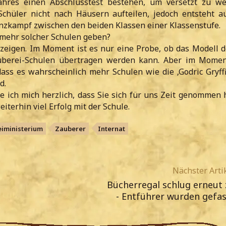
ahres einen Abschlusstest bestehen, um versetzt zu w
chüler nicht nach Häusern aufteilen, jedoch entsteht a
nzkampf zwischen den beiden Klassen einer Klassenstufe.
mehr solcher Schulen geben?
zeigen. Im Moment ist es nur eine Probe, ob das Modell 
uberei-Schulen übertragen werden kann. Aber im Momen
 dass es wahrscheinlich mehr Schulen wie die ‚Godric Gryff
d.
ich mich herzlich, dass Sie sich für uns Zeit genommen
terhin viel Erfolg mit der Schule.
iministerium
Zauberer
Internat
Nächster Arti
Bücherregal schlug erneut 
- Entführer wurden gefas