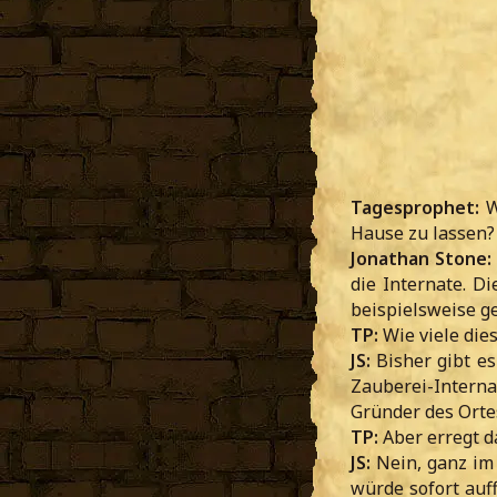
Tagesprophet:
W
Hause zu lassen?
Jonathan Stone:
die Internate. D
beispielsweise g
TP:
Wie viele dies
JS:
Bisher gibt es 
Zauberei-Intern
Gründer des Ortes
TP:
Aber erregt d
JS:
Nein, ganz im 
würde sofort auf