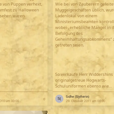
e von Puppen verhext,
Wie bei von Zauberern geleite
tümfest zu Halloween
Muggelgeschäften üblich, wur
rsehen waren.
Ladenlokal von einem
Ministeriumsbeamten kontroll
wobei „erhebliche Mängel in d
Befolgung des
Geheimhaltungsabkommens“ 
getreten seien.
So verkaufe Herr Widdershins
originalgetreue Hogwarts-
Schuluniformen ebenso wie…
Sidhe (Slytherin)
0
010 um 00:00
29. Oktober 2011 um 00:00