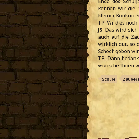
Ende des Schulj
können wir die S
kleiner Konkurre
TP:
Wird es noch 
JS:
Das wird sich 
auch auf die Za
wirklich gut, so
School’ geben wir
TP:
Dann bedanke 
wünsche Ihnen wei
Schule
Zaubere