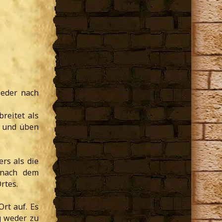
ieder nach
reitet als
e und üben
ers als die
t nach dem
rtes.
rt auf. Es
g weder zu