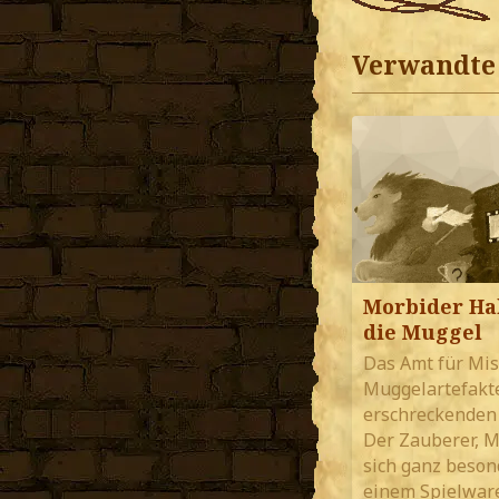
Verwandte 
Morbider Ha
die Muggel
Das Amt für Mi
Muggelartefakte
erschreckenden
Der Zauberer, M
sich ganz besond
einem Spielwar