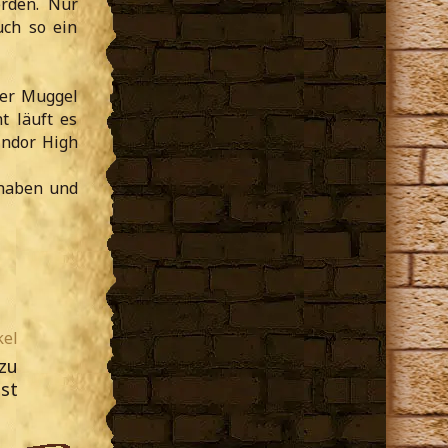
erden. Nur
uch so ein
der Muggel
t läuft es
indor High
 haben und
kel
zu
st