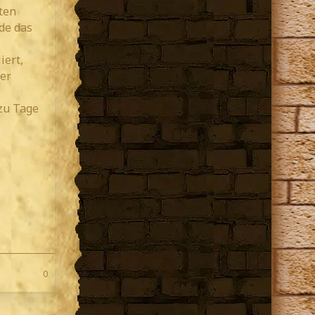
ten
de das
iert,
er
zu Tage
0