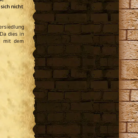
ich nicht
ersiedlung
Da dies in
s mit dem