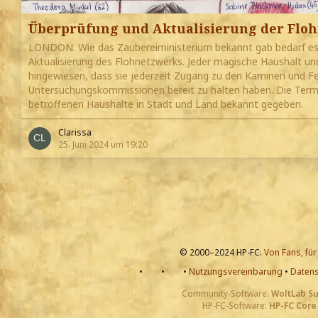
Überprüfung und Aktualisierung der Flo
LONDON. Wie das Zaubereiministerium bekannt gab bedarf es
Aktualisierung des Flohnetzwerks. Jeder magische Haushalt un
hingewiesen, dass sie jederzeit Zugang zu den Kaminen und Feu
Untersuchungskommissionen bereit zu halten haben. Die Termi
betroffenen Haushalte in Stadt und Land bekannt gegeben.
Clarissa
25. Juni 2024 um 19:20
© 2000–2024 HP-FC.
Von Fans, für
•
•
•
Nutzungsvereinbarung
•
Datens
Community-Software:
WoltLab S
HP-FC-Software:
HP-FC Core