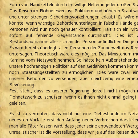
Form von Handzetteln durch freiwillige Helfer in jeder großen St
Das Reisen im Flohnetzwerk ist Politikern und höheren Staatsa
und unter strengen Sicherheitsvorkehrungen erlaubt. Es wäre n
könnte, wenn wichtige Behördenunterlagen in falsche Hände ger
Personen wird nun noch genauer kontrolliert. Hält sich ein Mita
sofort auf fehlende Gegenstände durchsucht. Dies ist a
Bestandsaufnahme aller sich an der Person befindlichen Dinge m
Es wird bereits überlegt, allen Personen der Zauberwelt das R
untersagen. Theoretisch wäre dies möglich. Das Ministerium müs
Kamine vom Netzwerk nehmen. So hätte kein Außenstehender m
unsere hochrangigen Politiker auf den Gedanken kommen könnt
noch Staatsangestellten zu ermöglichen. Dies wäre zwar e
unserer Behörden zu versenden, aber gleichzeitig eine erheb
Bevölkerung.
Fest steht, dass es unserer Regierung derzeit nicht möglich
Flohnetzwerk zu schützen, wenn es ihnen nicht einmal gelingt,
geleiten.
Es ist zu vermuten, dass nicht nur eine Diebesbande im Netz
neuesten Vorfälle erst den Anfang neuer Verbrechen darstellen
man alle Täter fassen wird, dass jeder seine entwendeten We
unrealistischer ist die Vorstellung, dass wir je auf das Reisen d