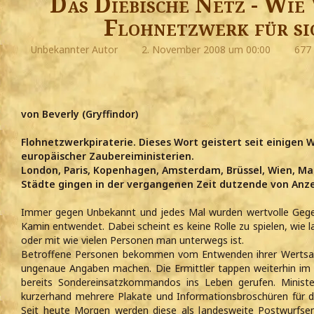
Das Diebische Netz - Wie
Flohnetzwerk für si
Unbekannter Autor
2. November 2008 um 00:00
677 
von Beverly (Gryffindor)
Flohnetzwerkpiraterie. Dieses Wort geistert seit einigen
europäischer Zaubereiministerien.
London, Paris, Kopenhagen, Amsterdam, Brüssel, Wien, Madr
Städte gingen in der vergangenen Zeit dutzende von Anze
Immer gegen Unbekannt und jedes Mal wurden wertvolle Gege
Kamin entwendet. Dabei scheint es keine Rolle zu spielen, wie 
oder mit wie vielen Personen man unterwegs ist.
Betroffene Personen bekommen vom Entwenden ihrer Wertsa
ungenaue Angaben machen. Die Ermittler tappen weiterhin im
bereits Sondereinsatzkommandos ins Leben gerufen. Ministe
kurzerhand mehrere Plakate und Informationsbroschüren für 
Seit heute Morgen werden diese als landesweite Postwurfse