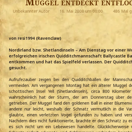
Muggel entdeckt entflo
Unbekannter Autor
16. Mai 2008 um 00:00
486 Mal g
von resi1994 (Ravenclaw)
Nordirland bzw. Shetlandinseln – Am Dienstag vor einer Wo
erfolgreichen irischen Quidditchmannschaft Ballycastle B
entkommen und hat das Spielfeld verlassen. Der Quidditc
gesucht.
Aufrufezauber zeigen bei den Quidditchbällen der Mannsch
vermeiden. Am vergangenen Montag hat ein älterer Muggel d
schottischen Insel Yell (Shetlandinseln), circa 800 Kilomete
wahrscheinlich hat der Sturm, der am Donnerstag über den
getrieben. Der Muggel fand den goldenen Ball in einer Blumenva
andere nur leicht, weshalb der Schnatz vermutlich in die Va
glaubte, einen verletzten Vogel gefunden zu haben und vers
Nachdem dies nicht funktionierte, brachte er den Schnatz zu ei
es sich nicht um ein Lebewesen handelte. Glücklicherweise