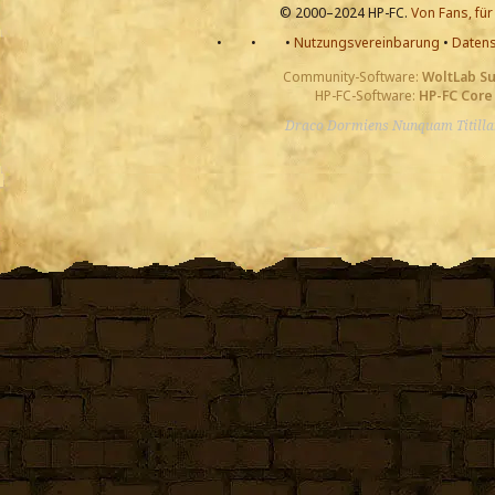
© 2000–2024 HP-FC.
Von Fans, für
•
•
•
Nutzungsvereinbarung
•
Datens
Community-Software:
WoltLab S
HP-FC-Software:
HP-FC Core
Draco Dormiens Nunquam Titill