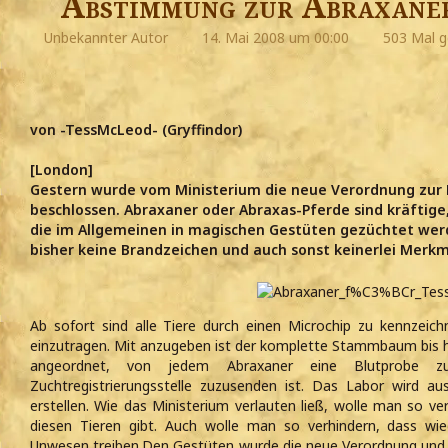
Abstimmung zur Abraxaner
Unbekannter Autor
14. Mai 2008 um 00:00
503 Mal g
von -TessMcLeod- (Gryffindor)
[London]
Gestern wurde vom Ministerium die neue Verordnung zur 
beschlossen. Abraxaner oder Abraxas-Pferde sind kräftige,
die im Allgemeinen in magischen Gestüten gezüchtet werd
bisher keine Brandzeichen und auch sonst keinerlei Merkm
Ab sofort sind alle Tiere durch einen Microchip zu kennzeic
einzutragen. Mit anzugeben ist der komplette Stammbaum bis hi
angeordnet, von jedem Abraxaner eine Blutprobe
Zuchtregistrierungsstelle zuzusenden ist. Das Labor wird 
erstellen. Wie das Ministerium verlauten ließ, wolle man so ve
diesen Tieren gibt. Auch wolle man so verhindern, dass wie
Unwesen treiben.Den Gestüten wurde die neue Verordnung und d