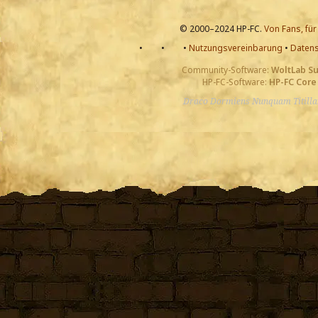
© 2000–2024 HP-FC.
Von Fans, für
•
•
•
Nutzungsvereinbarung
•
Datens
Community-Software:
WoltLab S
HP-FC-Software:
HP-FC Core
Draco Dormiens Nunquam Titill