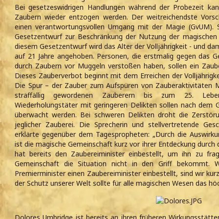
Bei gesetzeswidrigen Handlungen während der Probezeit kan
Zaubern wieder entzogen werden. Der weitreichendste Vorsc
einen verantwortungsvollen Umgang mit der Magie (GvUM). 
Gesetzentwurf zur Beschränkung der Nutzung der magischen F
diesem Gesetzentwurf wird das Alter der Volljährigkeit - und dami
auf 21 Jahre angehoben. Personen, die erstmalig gegen das 
durch Zaubern vor Muggeln verstoßen haben, sollen ein Zaub
Dieses Zauberverbot beginnt mit dem Erreichen der Volljährigke
Die Spur – der Zauber zum Aufspüren von Zauberaktivitäten Mi
straffällig gewordenen Zauberern bis zum 25. Leben
Wiederholungstäter mit geringeren Delikten sollen nach dem 
überwacht werden. Bei schweren Delikten droht die Zerstör
jeglicher Zauberei. Die Sprecherin und stellvertretende Ges
erklärte gegenüber dem Tagespropheten: „Durch die Auswirk
ist die magische Gemeinschaft kurz vor ihrer Entdeckung durch
hat bereits den Zaubereiminister einbestellt, um ihn zu fr
Gemeinschaft die Situation nicht in den Griff bekommt. 
Premierminister einen Zaubereiminister einbestellt, sind wir kur
der Schutz unserer Welt sollte für alle magischen Wesen das höch
Dolores Umbridge ist bereits an ihren früheren Wirkungsstätten