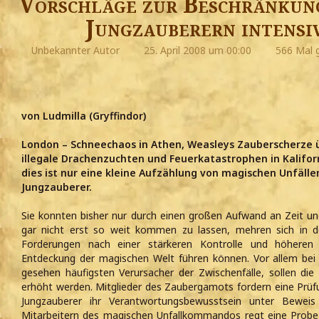
Vorschläge zur Beschränkun
Jungzauberern intensiv
Unbekannter Autor
25. April 2008 um 00:00
566 Mal 
von Ludmilla (Gryffindor)
London – Schneechaos in Athen, Weasleys Zauberscherze 
illegale Drachenzuchten und Feuerkatastrophen in Kalifo
dies ist nur eine kleine Aufzählung von magischen Unfäll
Jungzauberer.
Sie konnten bisher nur durch einen großen Aufwand an Zeit un
gar nicht erst so weit kommen zu lassen, mehren sich in d
Forderungen nach einer stärkeren Kontrolle und höheren S
Entdeckung der magischen Welt führen können. Vor allem bei de
gesehen häufigsten Verursacher der Zwischenfälle, sollen die 
erhöht werden. Mitglieder des Zaubergamots fordern eine Prüfun
Jungzauberer ihr Verantwortungsbewusstsein unter Beweis
Mitarbeitern des magischen Unfallkommandos regt eine Probez