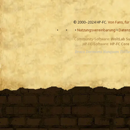
© 2000–2024 HP-FC.
Von Fans, für
•
•
•
Nutzungsvereinbarung
•
Datens
Community-Software:
WoltLab S
HP-FC-Software:
HP-FC Core
Draco Dormiens Nunquam Titill