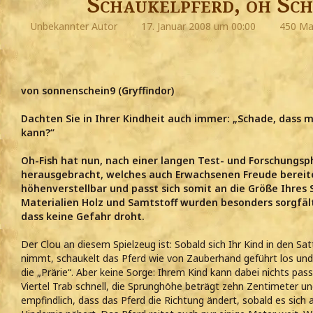
Schaukelpferd, oh Sc
Unbekannter Autor
17. Januar 2008 um 00:00
450 Mal
von sonnenschein9 (Gryffindor)
Dachten Sie in Ihrer Kindheit auch immer: „Schade, dass ma
kann?“
Oh-Fish hat nun, nach einer langen Test- und Forschungsp
herausgebracht, welches auch Erwachsenen Freude bereit
höhenverstellbar und passt sich somit an die Größe Ihres S
Materialien Holz und Samtstoff wurden besonders sorgfält
dass keine Gefahr droht.
Der Clou an diesem Spielzeug ist: Sobald sich Ihr Kind in den Sat
nimmt, schaukelt das Pferd wie von Zauberhand geführt los und r
die „Prärie“. Aber keine Sorge: Ihrem Kind kann dabei nichts pass
Viertel Trab schnell, die Sprunghöhe beträgt zehn Zentimeter un
empfindlich, dass das Pferd die Richtung ändert, sobald es sich