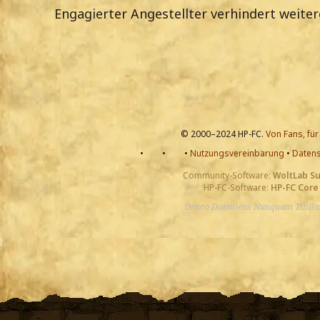
Engagierter Angestellter verhindert weite
© 2000–2024 HP-FC.
Von Fans, für
•
•
•
Nutzungsvereinbarung
•
Datens
Community-Software:
WoltLab S
HP-FC-Software:
HP-FC Core
Draco Dormiens Nunquam Titill