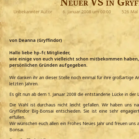
Neuer VS in Gryf
Unbekannter Autor
6. Januar 2008 um 00:00
526 Mal 
von Deanna (Gryffindor)
Hallo liebe hp-fc Mitglieder,
wie einige von euch vielleicht schon mitbekommen haben, 
persönlichen Gründen aufgegeben.
Wir danken ihr an dieser Stelle noch einmal für ihre großartige Ar
letzten Jahren.
Es gilt nun ab dem 1. Januar 2008 die entstandene Lücke in der L
Die Wahl ist durchaus nicht leicht gefallen. Wir haben uns nac
Gryffindor Big-Bonsai entschieden. Sie ist eine sehr engagier
erfüllen.
Wir wünschen euch allen ein Frohes Neues Jahr und freuen uns 
Bonsai.