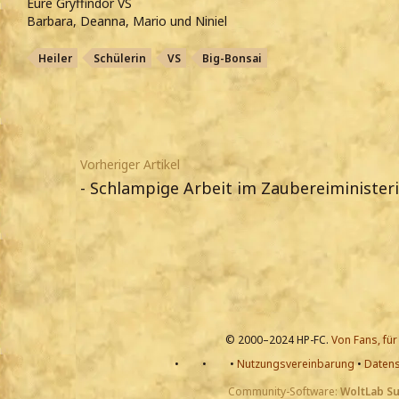
Eure Gryffindor VS
Barbara, Deanna, Mario und Niniel
Heiler
Schülerin
VS
Big-Bonsai
Vorheriger Artikel
- Schlampige Arbeit im Zaubereiminister
© 2000–2024 HP-FC.
Von Fans, für
•
•
•
Nutzungsvereinbarung
•
Datens
Community-Software:
WoltLab S