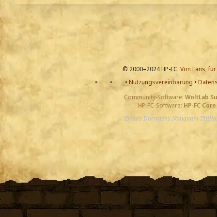
© 2000–2024 HP-FC.
Von Fans, für
•
•
•
Nutzungsvereinbarung
•
Datens
Community-Software:
WoltLab S
HP-FC-Software:
HP-FC Core
Draco Dormiens Nunquam Titill