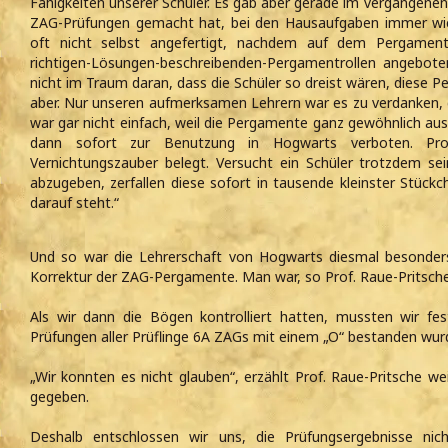
Fähigkeiten unserer Schüler. Es gab aber gerade im vergangenen S
ZAG-Prüfungen gemacht hat, bei den Hausaufgaben immer wie
oft nicht selbst angefertigt, nachdem auf dem Pergamentro
richtigen-Lösungen-beschreibenden-Pergamentrollen angebote
nicht im Traum daran, dass die Schüler so dreist wären, diese 
aber. Nur unseren aufmerksamen Lehrern war es zu verdanken, 
war gar nicht einfach, weil die Pergamente ganz gewöhnlich aus
dann sofort zur Benutzung in Hogwarts verboten. Pr
Vernichtungszauber belegt. Versucht ein Schüler trotzdem se
abzugeben, zerfallen diese sofort in tausende kleinster Stück
darauf steht.“
Und so war die Lehrerschaft von Hogwarts diesmal besonder
Korrektur der ZAG-Pergamente. Man war, so Prof. Raue-Pritsche,
Als wir dann die Bögen kontrolliert hatten, mussten wir fe
Prüfungen aller Prüflinge 6A ZAGs mit einem „O“ bestanden wur
„Wir konnten es nicht glauben“, erzählt Prof. Raue-Pritsche we
gegeben.
Deshalb entschlossen wir uns, die Prüfungsergebnisse nic