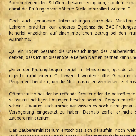
Sommerferien den Schülern bekannt zu geben, sondern schal
damit die Prüfungen von höherer Stelle kontrolliert würden...“.
Doch auch genaueste Untersuchungen durch das Ministerium
Lehrerin, brachten kein anderes Ergebnis: die ZAG-Prüfungs
keinerlei Anzeichen auf einen möglichen Betrug bei den Prüf
Ausnahme.
„Ja, ein Bogen bestand die Untersuchungen des Zaubereiminis
denken, dass ich an dieser Stelle keinen Namen nennen kann und 
„Einer der Prüfungsbögen zerfiel im Ministerium, gerade a
eigentlich mit einem „O“ bewertet werden sollte. Genau in 
Pergament berührte, um die Note darauf zu vermerken, zerbrös
Offensichtlich hat der betreffende Schüler oder die betreffende 
selbst-mit-richtigen-Lösungen-beschreibenden Pergamentrol
scheint – warum auch immer, wir wissen es noch nicht genau 
Verzögerung eingesetzt zu haben. Deshalb zerfiel er nicht
Zaubereiministerium.“
Das Zaubereiministerium entschloss sich daraufhin, noch wei