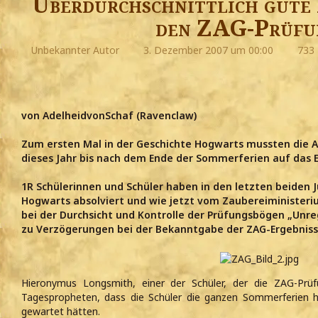
Überdurchschnittlich gute
den ZAG-Prüfu
Unbekannter Autor
3. Dezember 2007 um 00:00
733 
von AdelheidvonSchaf (Ravenclaw)
Zum ersten Mal in der Geschichte Hogwarts mussten die 
dieses Jahr bis nach dem Ende der Sommerferien auf das E
1R Schülerinnen und Schüler haben in den letzten beiden 
Hogwarts absolviert und wie jetzt vom Zaubereiminister
bei der Durchsicht und Kontrolle der Prüfungsbögen „Unr
zu Verzögerungen bei der Bekanntgabe der ZAG-Ergebniss
Hieronymus Longsmith, einer der Schüler, der die ZAG-Prü
Tagespropheten, dass die Schüler die ganzen Sommerferien hi
gewartet hätten.