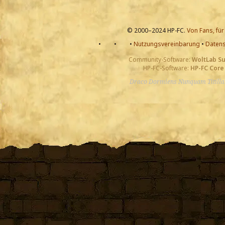
© 2000–2024 HP-FC.
Von Fans, für
•
•
•
Nutzungsvereinbarung
•
Datens
Community-Software:
WoltLab S
HP-FC-Software:
HP-FC Core
Draco Dormiens Nunquam Titill