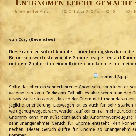
Entgnomen leicht gemacht -
Unbekannter Autor
10. Oktober 2007 um 00:00
625 M
von Cory (Ravenclaw)
Diese rannten sofort komplett orientierungslos durch die
Bemerkenswerteste war, die Gnome reagierten auf Komma
mit dem Zauberstab einen fixieren und konnte ihn in einen
Sollte das aber ein sehr erfahrener Gnom sein, dann kann es se
widersetzen kann. In diesem Fall hilft es aber, wenn man den 
etwas weiter aussetzt, da sich der Gnom nicht mehr daran erin
jegliche Orientierung. Deswegen ist es auch für sehr starken 
weit genug weggebracht werden, auf keinen Fall mehr zurückfin
Gnommy kann man außerdem auch als „Gnommyvorbeugung“ kauf
sehr unangenehmer Geruch für Gnome entsteht, den können 
riechen. Dieser Geruch dürfte für Gnome so unangenehm se
kommen.