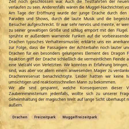
Zeit noch geschlossen war. Auch die Testfahrten der neue
verlaufen zu sein. Anderenfalls wären die Muggel-Nachrichten v
Am Tage der Eröffnung wurde der junge Drache durch den 
Paraden und Shows, durch die laute Musik und die begeiste
Besucher aufgeschreckt. Er war sehr nervös und meinte, er werd
zu seiner gewaltigen Größe und schlug empört mit den Flügel
sprühte er außerdem warnende Funken auf die vorbeirasende
Drachen typisches Verhaltensmuster, erklärte uns ein anerkann
zur Folge, dass die Passagiere der Achterbahn noch lauter und
Drachen für ein besonders gelungenes Element des Dragon Fligh
Reaktion griff der Drache schließlich die vermeintlichen Feinde
eine Vielzahl von Verletzten. Wir konnten in Erfahrung bringe
sind, was aber vor allem einem anwesenden Magier zu verdank
Drachenreservat benachrichtigte. Leider hatten wir keine 
umsichtigen und reaktionsschnellen Mann zu bekommen.
Wir alle sind gespannt, welche Konsequenzen dieser V
Zaubereiministerium jedenfalls, wollte sich zu unserer Fr
Geheimhaltung der magischen Welt auf lange Sicht überhaupt no
äußern.
Drachen
Freizeitpark
Muggelfreizeitpark