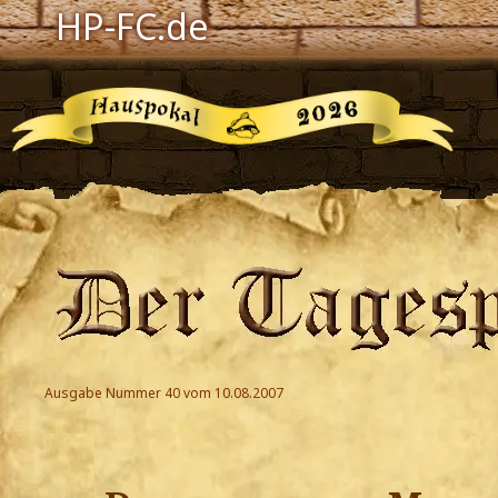
HP-FC.de
Navigation
Harry Potter
Der HP-FC
Hogwarts
Zauberwelt
Willkommen
Jetzt Fanclub-Mitglied werden!
Ausgabe Nummer 40 vom 10.08.2007