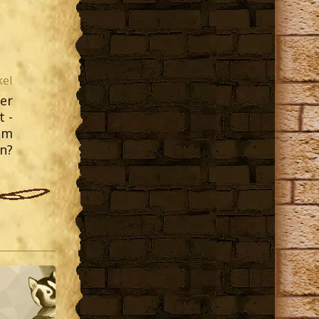
kel
er
 -
im
n?