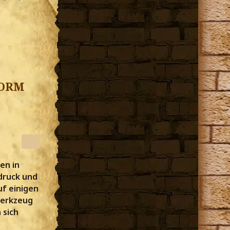
form
en in
druck und
uf einigen
Werkzeug
 sich