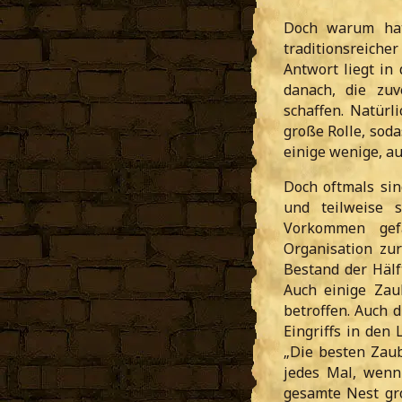
Doch warum hat
traditionsreich
Antwort liegt in
danach, die zuv
schaffen. Natürl
große Rolle, soda
einige wenige, a
Doch oftmals sin
und teilweise 
Vorkommen gefä
Organisation zur
Bestand der Hälf
Auch einige Zau
betroffen. Auch 
Eingriffs in de
„Die besten Zau
jedes Mal, wenn
gesamte Nest gr