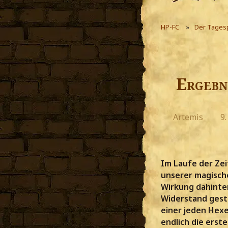
HP-FC
Der Tages
Ergebn
Artemis
9.
Im Laufe der Ze
unserer magisch
Wirkung dahinter
Widerstand gesto
einer jeden Hexe
endlich die erst