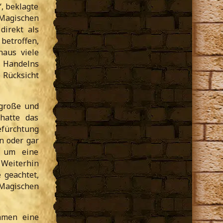
, beklagte
 Magischen
direkt als
 betroffen,
haus viele
s Handelns
e Rücksicht
 große und
hatte das
efürchtung
n oder gar
h um eine
Weiterhin
 geachtet,
Magischen
hmen eine