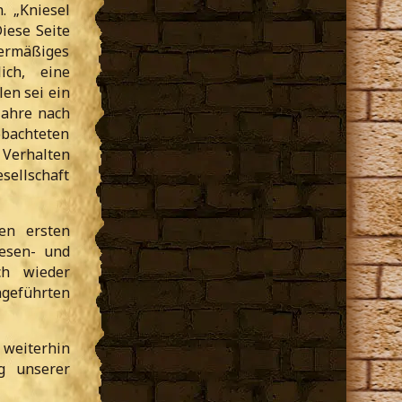
. „Kniesel
iese Seite
ermäßiges
ich, eine
len sei ein
Jahre nach
bachteten
Verhalten
sellschaft
en ersten
esen- und
ch wieder
ngeführten
h weiterhin
g unserer