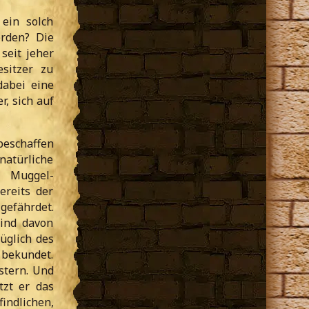
ein solch
erden? Die
seit jeher
sitzer zu
dabei eine
r, sich auf
beschaffen
atürliche
r Muggel-
ereits der
gefährdet.
sind davon
üglich des
 bekundet.
stern. Und
zt er das
indlichen,