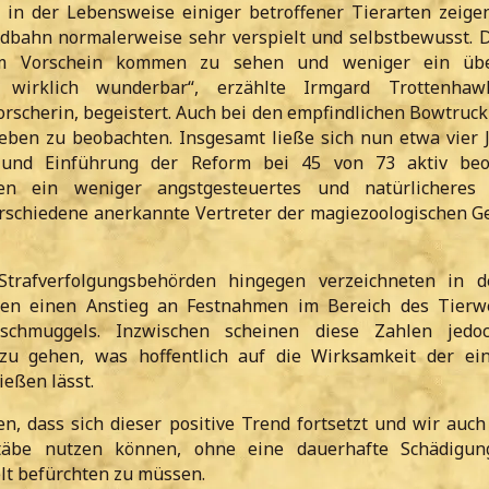
 in der Lebensweise einiger betroffener Tierarten zeigen
ildbahn normalerweise sehr verspielt und selbstbewusst. D
m Vorschein kommen zu sehen und weniger ein üb
t wirklich wunderbar“, erzählte Irmgard Trottenhawl
orscherin, begeistert. Auch bei den empfindlichen Bowtruck
leben zu beobachten. Insgesamt ließe sich nun etwa vier 
 und Einführung der Reform bei 45 von 73 aktiv beo
ien ein weniger angstgesteuertes und natürlicheres 
rschiedene anerkannte Vertreter der magiezoologischen Ge
trafverfolgungsbehörden hingegen verzeichneten in d
ren einen Anstieg an Festnahmen im Bereich des Tierw
enschmuggels. Inzwischen scheinen diese Zahlen jedo
 zu gehen, was hoffentlich auf die Wirksamkeit der ei
eßen lässt.
en, dass sich dieser positive Trend fortsetzt und wir auc
täbe nutzen können, ohne eine dauerhafte Schädigun
t befürchten zu müssen.