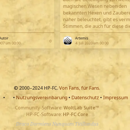
magischen Wesen neben den
bekannten Hexen und Zauber
näher beleuchtet, gibt es ver
Stimmen, die auch für diese d
Autor
Artemis
0
007 um 00:00
4. Juli 2020 um 00:00
© 2000–2024 HP-FC.
Von Fans, für Fans.
•
•
Nutzungsvereinbarung
•
Datenschutz
•
Impressum
Community-Software:
WoltLab Suite™
HP-FC-Software:
HP-FC Core
Draco Dormiens Nunquam Titillandus