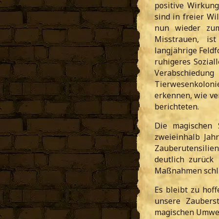
positive Wirkung
sind in freier W
nun wieder zu
Misstrauen, is
langjährige Feldf
ruhigeres Sozial
Verabschiedung
Tierwesenkolon
erkennen, wie ve
berichteten.
Die magischen S
zweieinhalb Jah
Zauberutensili
deutlich zurück
Maßnahmen schli
Es bleibt zu hoff
unsere Zaubers
magischen Umwel