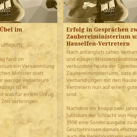
 Übel im
Erfolg in Gesprächen z
Zaubereiministerium u
Hauselfen-Vertretern
Hufflepuff)
Nach anfänglich zähen Verha
ag fand im
und einigen Missverständniss
erium ein Versammlung
verkündete heute der Spreche
ichen Minister statt.
Zaubereiministeriums, dass di
r wenige Redakteure
Verhandlungen mit den Hause
rdings ist es
Vertretern nun auf einem gut
it was für einem Unfug
sind.
 Zeit verbringen.
Nachdem vor knapp zwei Jahr
Jubiläum der Schlacht von Ho
1998 eine Sonderausgabe zu d
Geschehnissen damals erschie
auch die Beteiligung von weit