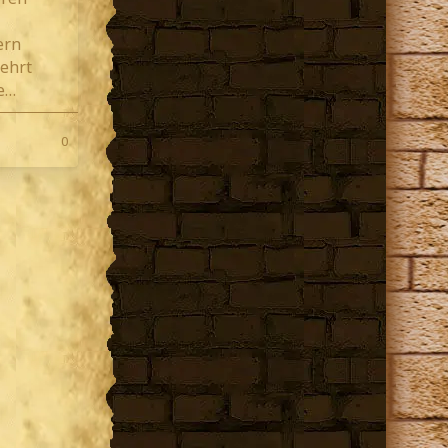
ern
mehrt
ie…
0