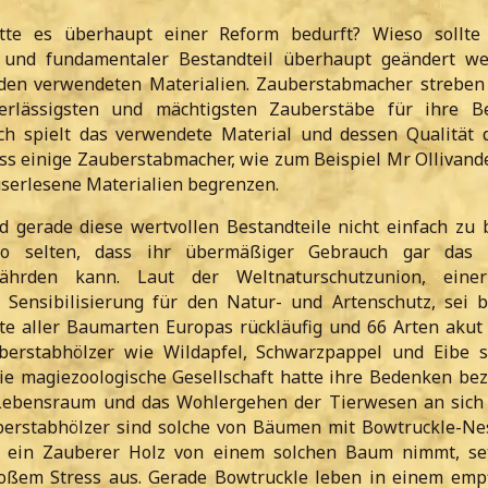
te es überhaupt einer Reform bedurft? Wieso sollte 
er und fundamentaler Bestandteil überhaupt geändert w
 den verwendeten Materialien. Zauberstabmacher streben 
erlässigsten und mächtigsten Zauberstäbe für ihre Be
ich spielt das verwendete Material und dessen Qualität 
ss einige Zauberstabmacher, wie zum Beispiel Mr Ollivande
userlesene Materialien begrenzen.
d gerade diese wertvollen Bestandteile nicht einfach zu 
so selten, dass ihr übermäßiger Gebrauch gar das n
hrden kann. Laut der Weltnaturschutzunion, eine
 Sensibilisierung für den Natur- und Artenschutz, sei b
te aller Baumarten Europas rückläufig und 66 Arten akut 
berstabhölzer wie Wildapfel, Schwarzpappel und Eibe 
die magiezoologische Gesellschaft hatte ihre Bedenken bez
n Lebensraum und das Wohlergehen der Tierwesen an sich
berstabhölzer sind solche von Bäumen mit Bowtruckle-Ne
 ein Zauberer Holz von einem solchen Baum nimmt, set
oßem Stress aus. Gerade Bowtruckle leben in einem empf