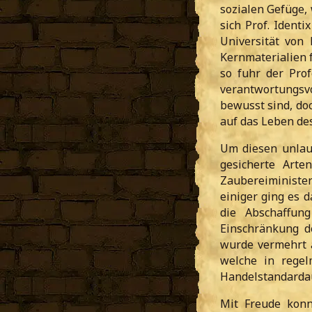
sozialen Gefüge,
sich Prof. Ident
Universität von
Kernmaterialien f
so fuhr der Pro
verantwortungsv
bewusst sind, doc
auf das Leben de
Um diesen unlau
gesicherte Arte
Zaubereiminister
einiger ging es 
die Abschaffun
Einschränkung 
wurde vermehrt 
welche in rege
Handelstandardaus
Mit Freude konn