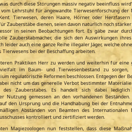
 was durch diese Störungen massiv negativ beeinfluss wird“
ix vom Lehrstuhl für angewandte Tierwesenforschung der
 Kent. Tierwesen, deren Haare, Hörner oder Herzfasern 
ür Zauberstäbe dienen, seien davon natürlich noch stärker
fessor in seinen Beobachtungen fort. Es gäbe zwar durc
olle Zauberstabmacher, die sich den Auswirkungen ihre
h leider auch eine ganze Reihe illegaler Jäger, welche ohn
s Tierwesens bei der Beschaffung arbeiten.
teren Praktiken Herr zu werden und weiterhin für eine
nvielfalt im Baum- und Tierwesenbestand zu sorgen, 
ium regulatorische Reformen beschlossen. Entgegen der B
dabei nicht um das generelle Verbot bestimmter Materialie
g des Zauberstabes. Es handelt sich dabei lediglic
der Nutzung gemessen an den vorhandenen Beständen. 
auf den Ursprung und die Handhabung bei der Entnahme
lmäßigen Abständen von Beamten des Internationalen 
schusses kontrolliert und zertifiziert werden.
ten Magiezoologen nun feststellen, dass diese Maßna