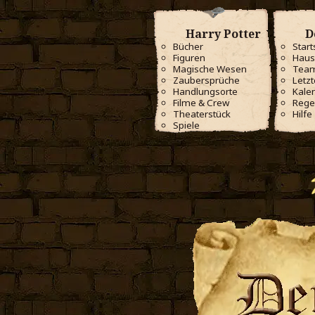
Harry Potter
D
Bücher
Start
Figuren
Haus
Magische Wesen
Tea
Zaubersprüche
Letzt
Handlungsorte
Kale
Filme & Crew
Rege
Theaterstück
Hilfe
Spiele