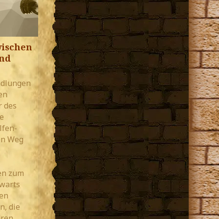
wischen
nd
ndlungen
en
r des
e
lfen-
en Weg
en zum
gwarts
en
n, die
eren