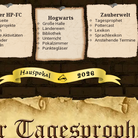
er HP-FC
Zauberwelt
Hogwarts
seite
Tagesprophet
Große Halle
projekte
Pottercast
Ländereien
m
Lexikon
Bibliothek
e Aktivitäten
Sprachlexikon
Unterricht
nder
Anstehende Termine
Pokalzimmer
ln
Punktegläser