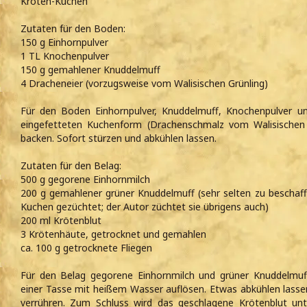
Kröten-Kuchen
Zutaten für den Boden:
150 g Einhornpulver
1 TL Knochenpulver
150 g gemahlener Knuddelmuff
4 Dracheneier (vorzugsweise vom Walisischen Grünling)
Für den Boden Einhornpulver, Knuddelmuff, Knochenpulver un
eingefetteten Kuchenform (Drachenschmalz vom Walisischen 
backen. Sofort stürzen und abkühlen lassen.
Zutaten für den Belag:
500 g gegorene Einhornmilch
200 g gemahlener grüner Knuddelmuff (sehr selten zu beschaffe
Kuchen gezüchtet; der Autor züchtet sie übrigens auch)
200 ml Krötenblut
3 Krötenhäute, getrocknet und gemahlen
ca. 100 g getrocknete Fliegen
Für den Belag gegorene Einhornmilch und grüner Knuddelmuf
einer Tasse mit heißem Wasser auflösen. Etwas abkühlen lass
verrühren. Zum Schluss wird das geschlagene Krötenblut u