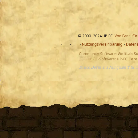
© 2000–2024 HP-FC.
Von Fans, für
•
•
•
Nutzungsvereinbarung
•
Datens
Community-Software:
WoltLab S
HP-FC-Software:
HP-FC Core
Draco Dormiens Nunquam Titill