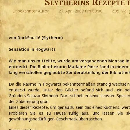
Slytherins Rezepte 
Unbekannter Autor
27. April 2007 um 00:00
605 Mal 
von DarkSoul16 (Slytherin)
Sensation in Hogwarts
Wie man uns mitteilte, wurde am vergangenen Montag in 
entdeckt. Die Bibliothekarin Madame Pince fand in einem
lang verschollen geglaubte Sonderabteilung der Bibliothe
Da die Räume in Hogwarts bekanntermaßen ständig wechseln, w
entdeckt wurde. Unter den Bücher befand sich auch ein pe
Gründers Salazar Slytherin. Dort schrieb er seine liebsten Speise
der Zubereitung grün.
Eines dieser Rezepte, um genau zu sein das eines Kuchens, werde
Probieren Sie es zu Hause ruhig aus, und lassen Sie s
gewöhnungsbedürftigen Geschmack überraschen.