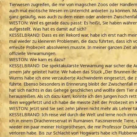
Tierwesen zugreifen, die mir von magischen Zoos oder Händlern
auch mal exotische Wesen im Unterricht anbieten zu können. Ma
ganz geläufig, was auch zu dem einen oder anderen Zwischenfall
WESTON: Weil es gerade dazu passt: Es heißt, Sie haben während
aufgestellt. Was hat es damit auf sich?
KESSELBRAND: Dass es ein Rekord war, habe ich erst nach mein
mal wieder zu kleineren Problemen, die dazu führten, dass ich v
erneute Probezeit absolvieren musste. In meiner ganzen Zeit al
offizielle Verwarnungen.
WESTON: Wie kam es dazu?
KESSELBRAND: Die spektakulärste Verwarnung war sicher die Auf
jenem Jahr geleitet hatte. Wir haben das Stück „Der Brunnen de
Wurms habe ich eine verzauberte Aschwinderin eingesetzt, die 
führte. Ebenso besonders in Erinnerung bleibt der Zwischenfall m
hat sich nachts in das Gehege geschlichen und wollte dem Tier 
herausreißen. Als ich dazu kam, konnte ich den Jungen noch rett
Bein weggefetzt und ich habe die meiste Zeit der Probezeit im K
WESTON: Jetzt sind Sie seit zehn Jahren nicht mehr als Lehrer tä
KESSELBRAND: Ich reise viel durch die Welt und lerne noch imm
ich in einem Drachenreservat in Rumänien. Faszinierende Tiere,
wieder ein paar meiner Holzprothesen, die mir Professor Dumb
verloren habe. Bis zur Schlacht von Hogwarts habe ich Flubberw