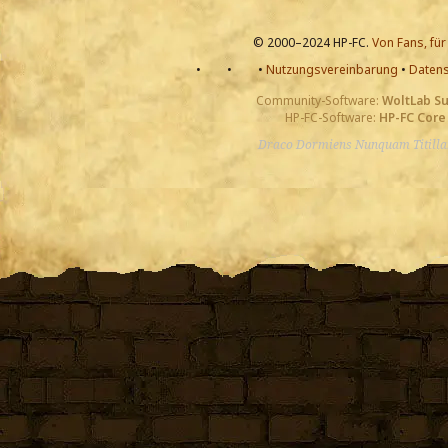
© 2000–2024 HP-FC.
Von Fans, für
•
•
•
Nutzungsvereinbarung
•
Datens
Community-Software:
WoltLab S
HP-FC-Software:
HP-FC Core
Draco Dormiens Nunquam Titill