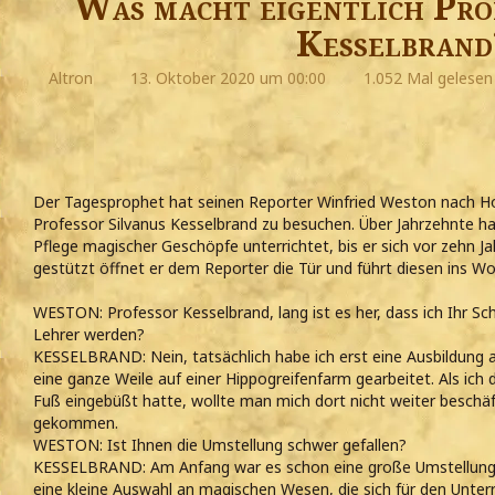
Was macht eigentlich Pro
Kesselbrand
Altron
13. Oktober 2020 um 00:00
1.052 Mal gelesen
Der Tagesprophet hat seinen Reporter Winfried Weston nach H
Professor Silvanus Kesselbrand zu besuchen. Über Jahrzehnte hat
Pflege magischer Geschöpfe unterrichtet, bis er sich vor zehn J
gestützt öffnet er dem Reporter die Tür und führt diesen ins W
WESTON: Professor Kesselbrand, lang ist es her, dass ich Ihr Sc
Lehrer werden?
KESSELBRAND: Nein, tatsächlich habe ich erst eine Ausbildung 
eine ganze Weile auf einer Hippogreifenfarm gearbeitet. Als ich
Fuß eingebüßt hatte, wollte man mich dort nicht weiter beschäf
gekommen.
WESTON: Ist Ihnen die Umstellung schwer gefallen?
KESSELBRAND: Am Anfang war es schon eine große Umstellung.
eine kleine Auswahl an magischen Wesen, die sich für den Unterr