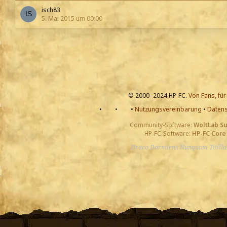
isch83
5. Mai 2015 um 00:00
© 2000–2024 HP-FC.
Von Fans, für
•
•
•
Nutzungsvereinbarung
•
Datens
Community-Software:
WoltLab S
HP-FC-Software:
HP-FC Core
Draco Dormiens Nunquam Titill