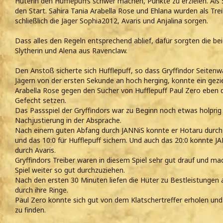
Hüterin den Hufflepuffs schwer machen, Punkte zu erzielen. Als 
den Start. Sahira Tania Arabella Rose und Ehlana wurden als Treib
schließlich die Jäger Sophia2012, Avaris und Anjalina sorgen.
Dass alles den Regeln entsprechend ablief, dafür sorgten die be
Slytherin und Alena aus Ravenclaw.
Den Anstoß sicherte sich Hufflepuff, so dass Gryffindor Seiten
Jägern von der ersten Sekunde an hoch herging, konnte ein gezie
Arabella Rose gegen den Sucher von Hufflepuff Paul Zero eben d
Gefecht setzen.
Das Passspiel der Gryffindors war zu Beginn noch etwas holprig
Nachjustierung in der Absprache.
Nach einem guten Abfang durch JANNiS konnte er Hotaru durch
und das 10:0 für Hufflepuff sichern. Und auch das 20:0 konnte J
durch Avaris.
Gryffindors Treiber waren in diesem Spiel sehr gut drauf und mac
Spiel weiter so gut durchzuziehen.
Nach den ersten 30 Minuten liefen die Hüter zu Bestleistungen 
durch ihre Ringe.
Paul Zero konnte sich gut von dem Klatschertreffer erholen un
zu finden.