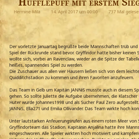
Hufflepuff mit erstem Sie
Hermine Mila
14. April 2017 um 00:00
737 Mal gelese
Der vorletzte Januartag begrüßte beide Mannschaften trüb und 
Spiel der Rückrunde stand bevor. Gryffindor hatte bisher keinen 
wollte sich, vorbei an Ravenclaw, wieder an die Spitze der Tabell
heißes, spannendes Spiel zu werden.
Die Zuschauer aus allen vier Häusern ließen sich von dem leicht
Quidditchstadion zu kommen und ihren Favoriten anzufeuern.
Das Team in Gelb um Kapitän JANNiS musste auch in diesem Spi
gehen. So sollte Juliette die Aufgabe übernehmen, die Klatscher
Hüter wurde Johannes1998 und als Sucher Paul Zero aufgestellt. 
JANNiS, Ella271 und Emilia Ollivander. Das Team wirkte hoch konz
Unter lautstarken Anfeuerungsrufen aus einem roten Meer von 
Gryffindorteam das Stadion. Kapitänin Anjalina hatte ihre Mann
eingeschworen. Alle Spieler wirkten hoch motiviert und kämpferi