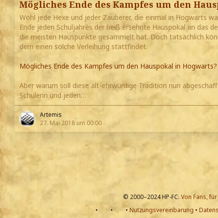
Mögliches Ende des Kampfes um den Haus
Wohl jede Hexe und jeder Zauberer, die einmal in Hogwarts war
Ende jeden Schuljahres der heiß ersehnte Hauspokal an das der
die meisten Hauspunkte gesammelt hat. Doch tatsächlich könnte
dem einen solche Verleihung stattfindet.
Mögliches Ende des Kampfes um den Hauspokal in Hogwarts?
Aber warum soll diese alt-ehrwürdige Tradition nun abgeschafft
Schülerin und jeden…
Artemis
27. Mai 2018 um 00:00
© 2000–2024 HP-FC.
Von Fans, für
•
•
•
Nutzungsvereinbarung
•
Datens