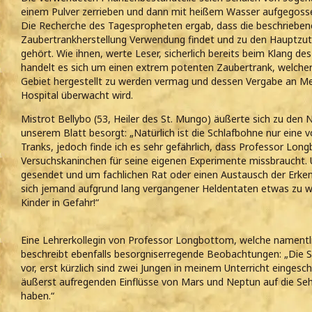
einem Pulver zerrieben und dann mit heißem Wasser aufgegoss
Die Recherche des Tagespropheten ergab, dass die beschriebene
Zaubertrankherstellung Verwendung findet und zu den Hauptzut
gehört. Wie ihnen, werte Leser, sicherlich bereits beim Klang de
handelt es sich um einen extrem potenten Zaubertrank, welcher
Gebiet hergestellt zu werden vermag und dessen Vergabe an M
Hospital überwacht wird.
Mistrot Bellybo (53, Heiler des St. Mungo) äußerte sich zu de
unserem Blatt besorgt: „Natürlich ist die Schlafbohne nur eine 
Tranks, jedoch finde ich es sehr gefährlich, dass Professor Long
Versuchskaninchen für seine eigenen Experimente missbraucht. Un
gesendet und um fachlichen Rat oder einen Austausch der Erken
sich jemand aufgrund lang vergangener Heldentaten etwas zu wi
Kinder in Gefahr!“
Eine Lehrerkollegin von Professor Longbottom, welche namentl
beschreibt ebenfalls besorgniserregende Beobachtungen: „Die 
vor, erst kürzlich sind zwei Jungen in meinem Unterricht eingesc
äußerst aufregenden Einflüsse von Mars und Neptun auf die Seh
haben.“