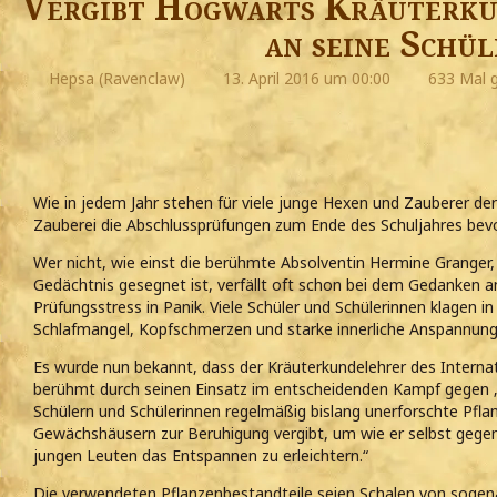
Vergibt Hogwarts Kräuterku
an seine Schü
Hepsa (Ravenclaw)
13. April 2016 um 00:00
633 Mal g
Wie in jedem Jahr stehen für viele junge Hexen und Zauberer de
Zauberei die Abschlussprüfungen zum Ende des Schuljahres bevo
Wer nicht, wie einst die berühmte Absolventin Hermine Granger
Gedächtnis gesegnet ist, verfällt oft schon bei dem Gedanken
Prüfungsstress in Panik. Viele Schüler und Schülerinnen klagen in
Schlafmangel, Kopfschmerzen und starke innerliche Anspannung
Es wurde nun bekannt, dass der Kräuterkundelehrer des Interna
berühmt durch seinen Einsatz im entscheidenden Kampf gegen
Schülern und Schülerinnen regelmäßig bislang unerforschte Pfl
Gewächshäusern zur Beruhigung vergibt, um wie er selbst gegen
jungen Leuten das Entspannen zu erleichtern.“
Die verwendeten Pflanzenbestandteile seien Schalen von sogen