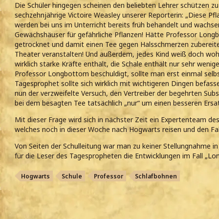
Die Schüler hingegen scheinen den beliebten Lehrer schützen zu 
sechzehnjährige Victoire Weasley unserer Reporterin: „Diese Pf
werden bei uns im Unterricht bereits früh behandelt und wachse
Gewächshäuser für gefährliche Pflanzen! Hätte Professor Long
getrocknet und damit einen Tee gegen Halsschmerzen zubereite
Theater veranstalten! Und außerdem, jedes Kind weiß doch wohl
wirklich starke Kräfte enthält, die Schale enthält nur sehr weni
Professor Longbottom beschuldigt, sollte man erst einmal sel
Tagesprophet sollte sich wirklich mit wichtigeren Dingen befass
nun der verzweifelte Versuch, den Vertreiber der begehrten Subs
bei dem besagten Tee tatsächlich „nur“ um einen besseren Ersat
Mit dieser Frage wird sich in nächster Zeit ein Expertenteam d
welches noch in dieser Woche nach Hogwarts reisen und den Fall
Von Seiten der Schulleitung war man zu keiner Stellungnahme in
für die Leser des Tagespropheten die Entwicklungen im Fall „Lo
Hogwarts
Schule
Professor
Schlafbohnen