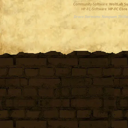
Community-Software:
WoltLab S
HP-FC-Software:
HP-FC Core
Draco Dormiens Nunquam Titill