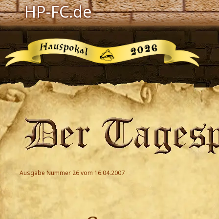
HP-FC.de
Navigation
Harry Potter
Der HP-FC
Hogwarts
Zauberwelt
Willkommen
Jetzt Fanclub-Mitglied werden!
Ausgabe Nummer 26 vom 16.04.2007