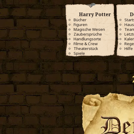
Harry Potter
D
Bücher
Start
Figuren
Haus
Magische Wesen
Tea
Zaubersprüche
Letzt
Handlungsorte
Kale
Filme & Crew
Rege
Theaterstück
Hilfe
Spiele