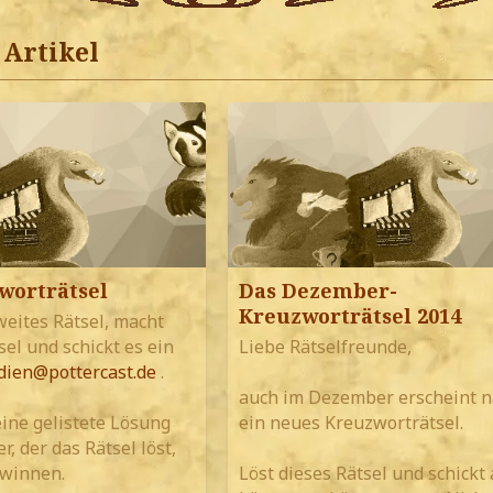
Artikel
worträtsel
Das Dezember-
Kreuzworträtsel 2014
weites Rätsel, macht
sel und schickt es ein
Liebe Rätselfreunde,
ien@pottercast.de
.
auch im Dezember erscheint n
eine gelistete Lösung
ein neues Kreuzworträtsel.
r, der das Rätsel löst,
winnen.
Löst dieses Rätsel und schickt 