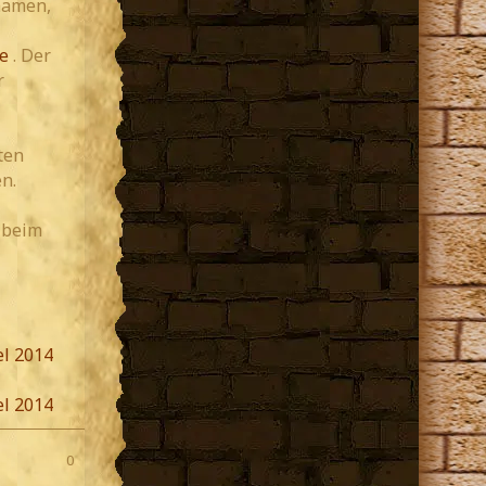
namen,
e
. Der
r
ten
n.
 beim
l 2014
l 2014
0