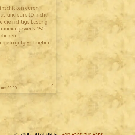
inschicken euren
s und eure ID nicht!
ie die richtige Lösung
ekommen jeweils 150
hlichen
mmeln gutgeschrieben.
l
0
 um 00:00
© 2000–2024 HP-FC.
Von Fans, für Fans.