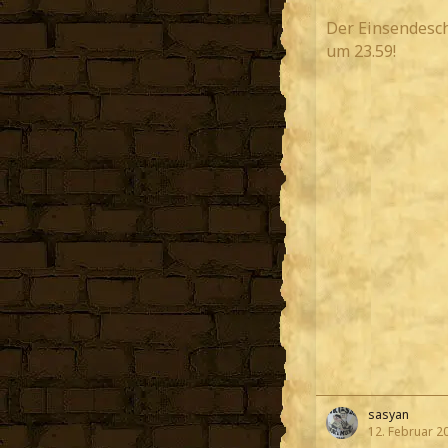
Der Einsendesch
um 23.59!
sasyan
12. Februar 2