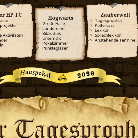
er HP-FC
Zauberwelt
Hogwarts
seite
Tagesprophet
Große Halle
projekte
Pottercast
Ländereien
m
Lexikon
Bibliothek
e Aktivitäten
Sprachlexikon
Unterricht
nder
Anstehende Termine
Pokalzimmer
ln
Punktegläser